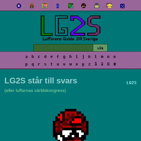
a
b
c
d
e
f
g
h
i
j
k
l
m
n
o
p
q
r
s
t
u
v
w
x
y
z
å
ä
ö
#
LG2S står till svars
LG2S
(eller luffarnas världskongress)