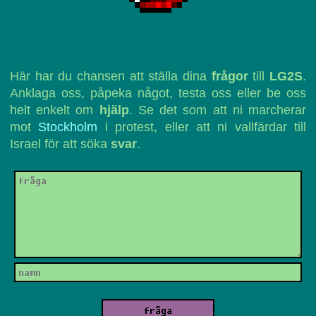
Här har du chansen att ställa dina
frågor
till
LG2S
.
Anklaga oss, påpeka något, testa oss eller be oss
helt enkelt om
hjälp
. Se det som att ni marcherar
mot
Stockholm
i protest, eller att ni vallfärdar till
Israel för att söka
svar
.