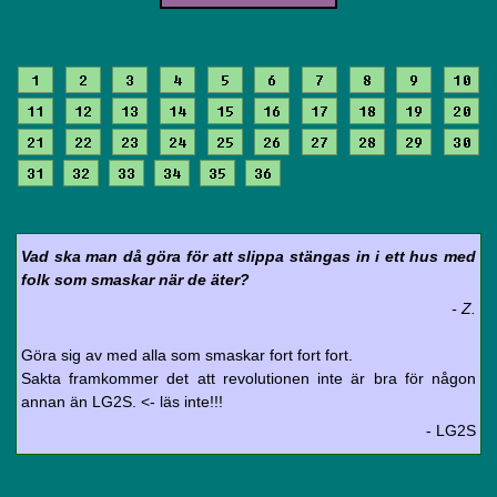
1
2
3
4
5
6
7
8
9
10
11
12
13
14
15
16
17
18
19
20
21
22
23
24
25
26
27
28
29
30
31
32
33
34
35
36
Vad ska man då göra för att slippa stängas in i ett hus med
folk som smaskar när de äter?
- Z.
Göra sig av med alla som smaskar fort fort fort.
Sakta framkommer det att revolutionen inte är bra för någon
annan än LG2S. <- läs inte!!!
- LG2S