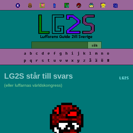
a
b
c
d
e
f
g
h
i
j
k
l
m
n
o
p
q
r
s
t
u
v
w
x
y
z
å
ä
ö
#
LG2S står till svars
LG2S
(eller luffarnas världskongress)