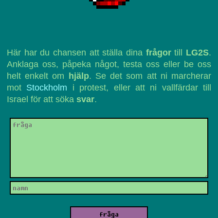
Här har du chansen att ställa dina
frågor
till
LG2S
.
Anklaga oss, påpeka något, testa oss eller be oss
helt enkelt om
hjälp
. Se det som att ni marcherar
mot
Stockholm
i protest, eller att ni vallfärdar till
Israel för att söka
svar
.