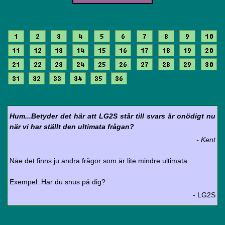
1
2
3
4
5
6
7
8
9
10
11
12
13
14
15
16
17
18
19
20
21
22
23
24
25
26
27
28
29
30
31
32
33
34
35
36
Hum...Betyder det här att LG2S står till svars är onödigt nu
när vi har ställt den ultimata frågan?
- Kent
Näe det finns ju andra frågor som är lite mindre ultimata.
Exempel: Har du snus på dig?
- LG2S