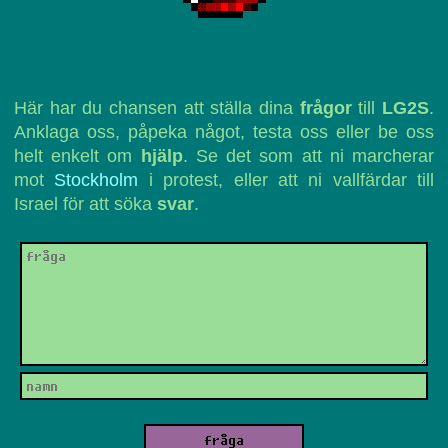
Här har du chansen att ställa dina
frågor
till
LG2S
.
Anklaga oss, påpeka något, testa oss eller be oss
helt enkelt om
hjälp
. Se det som att ni marcherar
mot
Stockholm
i protest, eller att ni vallfärdar till
Israel för att söka
svar
.