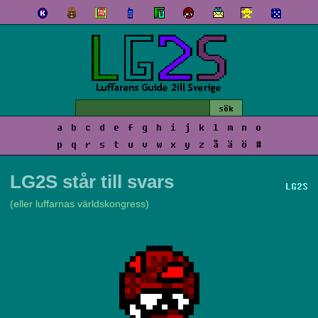
a
b
c
d
e
f
g
h
i
j
k
l
m
n
o
p
q
r
s
t
u
v
w
x
y
z
å
ä
ö
#
LG2S står till svars
LG2S
(eller luffarnas världskongress)