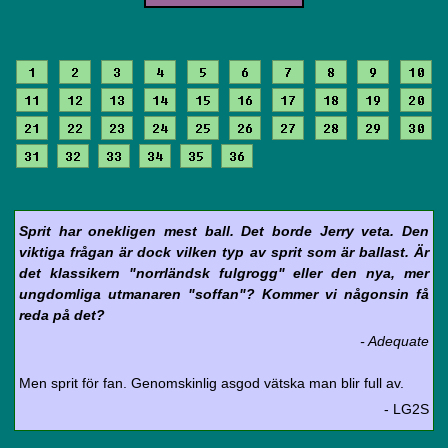
1
2
3
4
5
6
7
8
9
10
11
12
13
14
15
16
17
18
19
20
21
22
23
24
25
26
27
28
29
30
31
32
33
34
35
36
Sprit har onekligen mest ball. Det borde Jerry veta. Den
viktiga frågan är dock vilken typ av sprit som är ballast. Är
det klassikern "norrländsk fulgrogg" eller den nya, mer
ungdomliga utmanaren "soffan"? Kommer vi någonsin få
reda på det?
- Adequate
Men sprit för fan. Genomskinlig asgod vätska man blir full av.
- LG2S