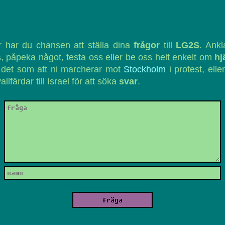
 har du chansen att ställa dina
frågor
till
LG2S
. Ank
, påpeka något, testa oss eller be oss helt enkelt om
hj
 det som att ni marcherar mot
Stockholm
i protest, eller
vallfärdar till Israel för att söka
svar
.