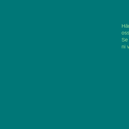
Här
oss
Se
ni 