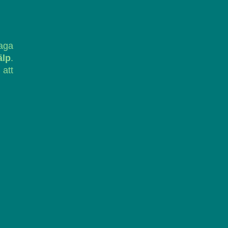
laga
älp
.
 att