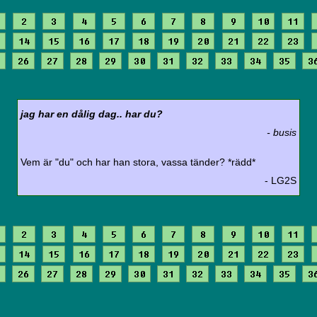
2
3
4
5
6
7
8
9
10
11
14
15
16
17
18
19
20
21
22
23
26
27
28
29
30
31
32
33
34
35
3
jag har en dålig dag.. har du?
- busis
Vem är "du" och har han stora, vassa tänder? *rädd*
- LG2S
2
3
4
5
6
7
8
9
10
11
14
15
16
17
18
19
20
21
22
23
26
27
28
29
30
31
32
33
34
35
3