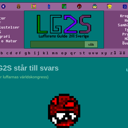
Kro
tur
H
f
Samh
lustelser
T
S
Pr
grafi
N
 o Natur
Öv
b
c
d
e
f
g
h
i
j
k
l
m
n
o
p
q
r
s
t
u
v
w
x
y
z
å
ä
ö
2S står till svars
er luffarnas världskongress)