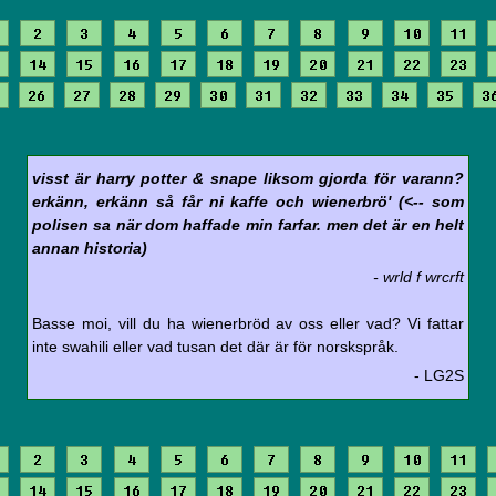
2
3
4
5
6
7
8
9
10
11
14
15
16
17
18
19
20
21
22
23
26
27
28
29
30
31
32
33
34
35
3
visst är harry potter & snape liksom gjorda för varann?
erkänn, erkänn så får ni kaffe och wienerbrö' (<-- som
polisen sa när dom haffade min farfar. men det är en helt
annan historia)
- wrld f wrcrft
Basse moi, vill du ha wienerbröd av oss eller vad? Vi fattar
inte swahili eller vad tusan det där är för norskspråk.
- LG2S
2
3
4
5
6
7
8
9
10
11
14
15
16
17
18
19
20
21
22
23