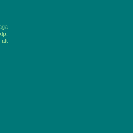
laga
älp
.
 att