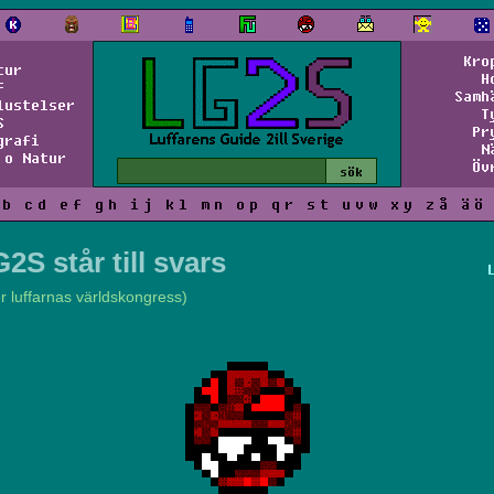
Kro
tur
H
f
Samh
lustelser
T
S
Pr
grafi
N
 o Natur
Öv
b
c
d
e
f
g
h
i
j
k
l
m
n
o
p
q
r
s
t
u
v
w
x
y
z
å
ä
ö
2S står till svars
er luffarnas världskongress)