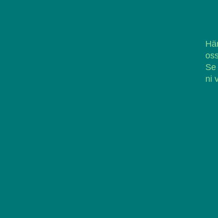
Här
oss
Se
ni 