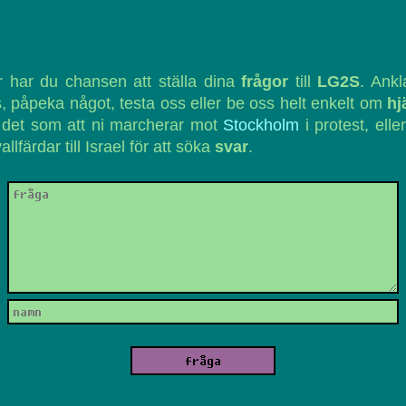
 har du chansen att ställa dina
frågor
till
LG2S
. Ank
, påpeka något, testa oss eller be oss helt enkelt om
hj
 det som att ni marcherar mot
Stockholm
i protest, eller
vallfärdar till Israel för att söka
svar
.