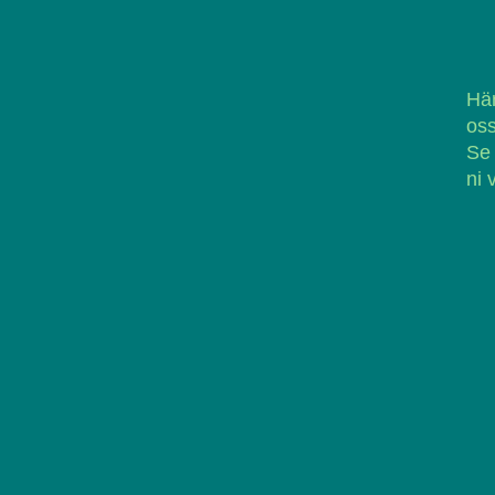
Här
oss
Se
ni 