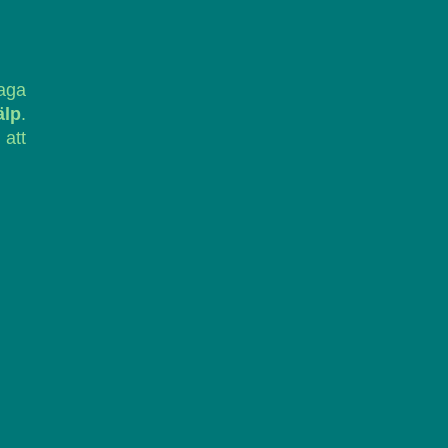
laga
älp
.
 att