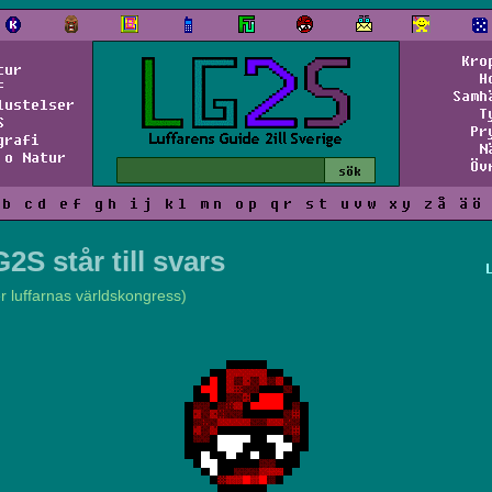
Kro
tur
H
f
Samh
lustelser
T
S
Pr
grafi
N
 o Natur
Öv
b
c
d
e
f
g
h
i
j
k
l
m
n
o
p
q
r
s
t
u
v
w
x
y
z
å
ä
ö
2S står till svars
er luffarnas världskongress)