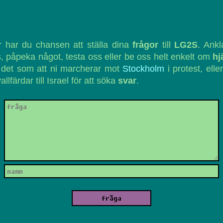
 har du chansen att ställa dina
frågor
till
LG2S
. Ank
, påpeka något, testa oss eller be oss helt enkelt om
hj
 det som att ni marcherar mot
Stockholm
i protest, eller
vallfärdar till Israel för att söka
svar
.