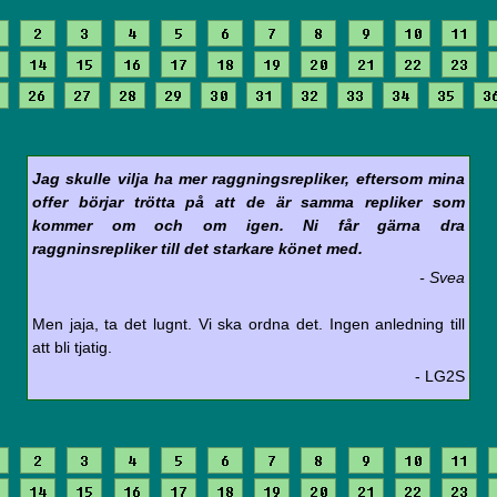
2
3
4
5
6
7
8
9
10
11
14
15
16
17
18
19
20
21
22
23
26
27
28
29
30
31
32
33
34
35
3
Jag skulle vilja ha mer raggningsrepliker, eftersom mina
offer börjar trötta på att de är samma repliker som
kommer om och om igen. Ni får gärna dra
raggninsrepliker till det starkare könet med.
- Svea
Men jaja, ta det lugnt. Vi ska ordna det. Ingen anledning till
att bli tjatig.
- LG2S
2
3
4
5
6
7
8
9
10
11
14
15
16
17
18
19
20
21
22
23