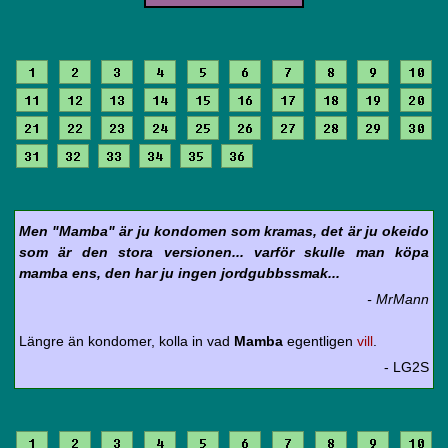
1
2
3
4
5
6
7
8
9
10
11
12
13
14
15
16
17
18
19
20
21
22
23
24
25
26
27
28
29
30
31
32
33
34
35
36
Men "Mamba" är ju kondomen som kramas, det är ju okeido
som är den stora versionen... varför skulle man köpa
mamba ens, den har ju ingen jordgubbssmak...
- MrMann
Längre än kondomer, kolla in vad
Mamba
egentligen
vill
.
- LG2S
1
2
3
4
5
6
7
8
9
10