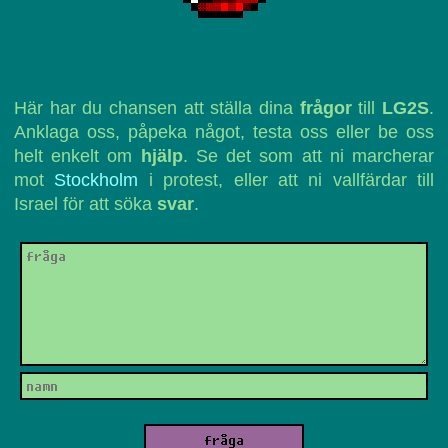
Här har du chansen att ställa dina
frågor
till
LG2S
.
Anklaga oss, påpeka något, testa oss eller be oss
helt enkelt om
hjälp
. Se det som att ni marcherar
mot
Stockholm
i protest, eller att ni vallfärdar till
Israel för att söka
svar
.