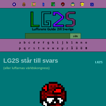
a
b
c
d
e
f
g
h
i
j
k
l
m
n
o
p
q
r
s
t
u
v
w
x
y
z
å
ä
ö
#
LG2S står till svars
LG2S
(eller luffarnas världskongress)