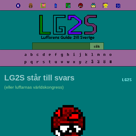
a
b
c
d
e
f
g
h
i
j
k
l
m
n
o
p
q
r
s
t
u
v
w
x
y
z
å
ä
ö
#
LG2S står till svars
LG2S
(eller luffarnas världskongress)