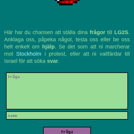
Här har du chansen att ställa dina
frågor
till
LG2S
.
Anklaga oss, påpeka något, testa oss eller be oss
helt enkelt om
hjälp
. Se det som att ni marcherar
mot
Stockholm
i protest, eller att ni vallfärdar till
Israel för att söka
svar
.