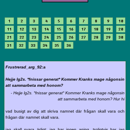
1
2
3
4
5
6
7
8
9
10
11
12
13
14
15
16
17
18
19
20
21
22
23
24
25
26
27
28
29
30
31
32
33
34
35
36
Frustrerad_arg_92:a
Hejje lg2s. *fnissar generat* Kommer Kranks mage någonsin
att sammarbeta med honom?
- Hejje lg2s. *fnissar generat* Kommer Kranks mage någonsin
att sammarbeta med honom? Hur hi
vad busigt av dig att skriva namnet där frågan skall vara och
frågan där namnet skall vara.
jag skall svara ärligt: jag har ingen aning. troligtvis har jag