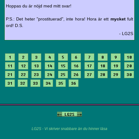
Hoppas du är nöjd med mitt svar!
P.S.: Det heter "prostituerad", inte hora! Hora är ett
mycket
fult
ord! D.S.
- LG2S
1
2
3
4
5
6
7
8
9
10
11
12
13
14
15
16
17
18
19
20
21
22
23
24
25
26
27
28
29
30
31
32
33
34
35
36
<-
LG2S
->
LG2S - Vi skriver snabbare än du hinner läsa