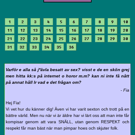
1
2
3
4
5
6
7
8
9
10
11
12
13
14
15
16
17
18
19
20
21
22
23
24
25
26
27
28
29
30
31
32
33
34
35
36
Varför e alla så j*ävla besatt av sex? visst e de en skön grej
men hitta kk:s på internet o horor m.m? kan ni inte få nått
på annat håll lr vad e det frågan om?
- Fia
Hej Fia!
Vi vet hur du känner dig! Även vi har varit sexton och trott på en
bättre värld. Men nu när vi är äldre har vi lärt oss att man inte får
kompisar genom att vara SNÄLL, utan genom RESPEKT och
respekt får man bäst när man pimpar hoes och skjuter folk.