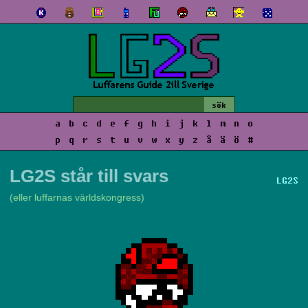
a
b
c
d
e
f
g
h
i
j
k
l
m
n
o
p
q
r
s
t
u
v
w
x
y
z
å
ä
ö
#
LG2S står till svars
LG2S
(eller luffarnas världskongress)