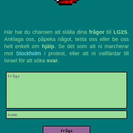
Här har du chansen att ställa dina
frågor
till
LG2S
.
Anklaga oss, påpeka något, testa oss eller be oss
helt enkelt om
hjälp
. Se det som att ni marcherar
mot
Stockholm
i protest, eller att ni vallfärdar till
Israel för att söka
svar
.