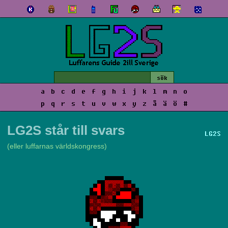
a
b
c
d
e
f
g
h
i
j
k
l
m
n
o
p
q
r
s
t
u
v
w
x
y
z
å
ä
ö
#
LG2S står till svars
LG2S
(eller luffarnas världskongress)