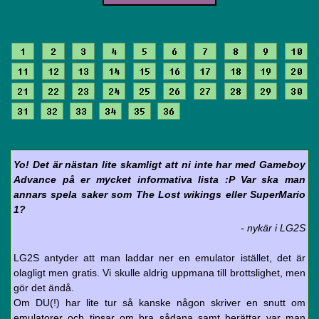
1
2
3
4
5
6
7
8
9
10
11
12
13
14
15
16
17
18
19
20
21
22
23
24
25
26
27
28
29
30
31
32
33
34
35
36
Yo! Det är nästan lite skamligt att ni inte har med Gameboy
Advance på er mycket informativa lista :P Var ska man
annars spela saker som The Lost wikings eller SuperMario
1?
- nykär i LG2S
LG2S antyder att man laddar ner en emulator istället, det är
olagligt men gratis. Vi skulle aldrig uppmana till brottslighet, men
gör det ändå.
Om DU(!) har lite tur så kanske någon skriver en snutt om
emulatorer och tipsar om bra sådana samt berättar var man