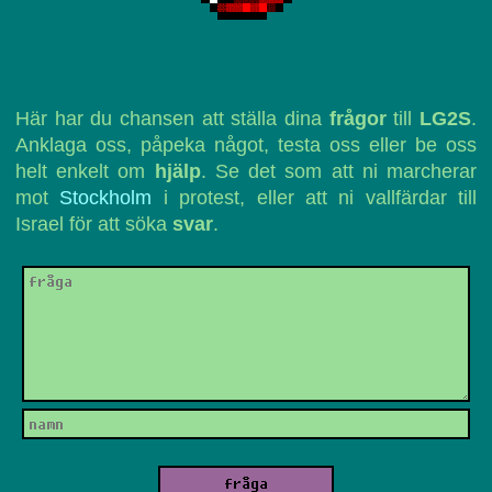
Här har du chansen att ställa dina
frågor
till
LG2S
.
Anklaga oss, påpeka något, testa oss eller be oss
helt enkelt om
hjälp
. Se det som att ni marcherar
mot
Stockholm
i protest, eller att ni vallfärdar till
Israel för att söka
svar
.