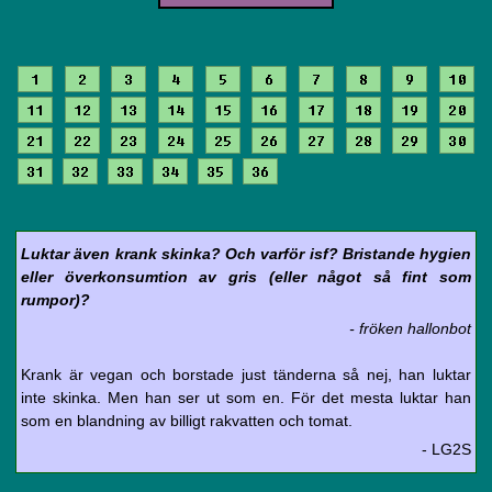
1
2
3
4
5
6
7
8
9
10
11
12
13
14
15
16
17
18
19
20
21
22
23
24
25
26
27
28
29
30
31
32
33
34
35
36
Luktar även krank skinka? Och varför isf? Bristande hygien
eller överkonsumtion av gris (eller något så fint som
rumpor)?
- fröken hallonbot
Krank är vegan och borstade just tänderna så nej, han luktar
inte skinka. Men han ser ut som en. För det mesta luktar han
som en blandning av billigt rakvatten och tomat.
- LG2S