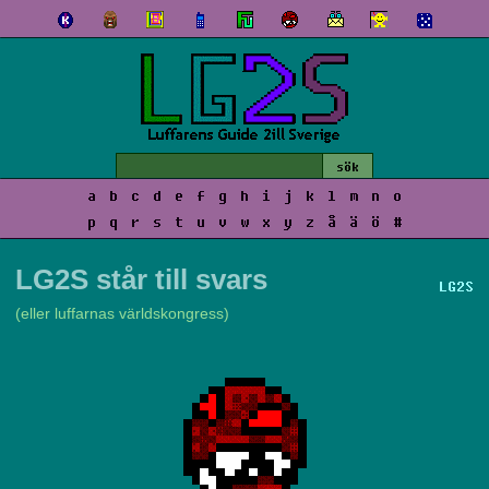
a
b
c
d
e
f
g
h
i
j
k
l
m
n
o
p
q
r
s
t
u
v
w
x
y
z
å
ä
ö
#
LG2S står till svars
LG2S
(eller luffarnas världskongress)