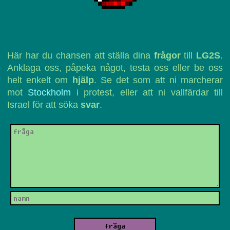
Här har du chansen att ställa dina
frågor
till
LG2S
.
Anklaga oss, påpeka något, testa oss eller be oss
helt enkelt om
hjälp
. Se det som att ni marcherar
mot
Stockholm
i protest, eller att ni vallfärdar till
Israel för att söka
svar
.