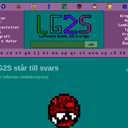
Kro
tur
H
f
Samh
lustelser
T
S
Pr
grafi
N
 o Natur
Öv
b
c
d
e
f
g
h
i
j
k
l
m
n
o
p
q
r
s
t
u
v
w
x
y
z
å
ä
ö
2S står till svars
er luffarnas världskongress)