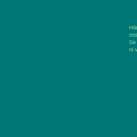
Här
oss
Se
ni 