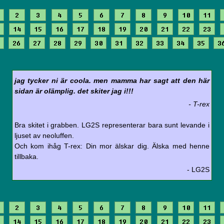
2
3
4
5
6
7
8
9
10
11
14
15
16
17
18
19
20
21
22
23
26
27
28
29
30
31
32
33
34
35
3
jag tycker ni är coola. men mamma har sagt att den här
sidan är olämplig. det skiter jag i!!!
- T-rex
Bra skitet i grabben. LG2S representerar bara sunt levande i
ljuset av neoluffen.
Och kom ihåg T-rex: Din mor älskar dig. Älska med henne
tillbaka.
- LG2S
2
3
4
5
6
7
8
9
10
11
14
15
16
17
18
19
20
21
22
23