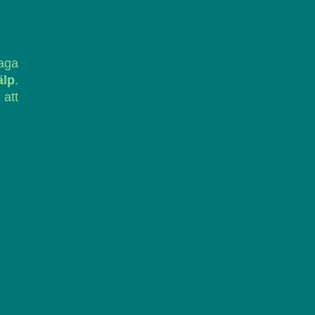
laga
älp
.
 att