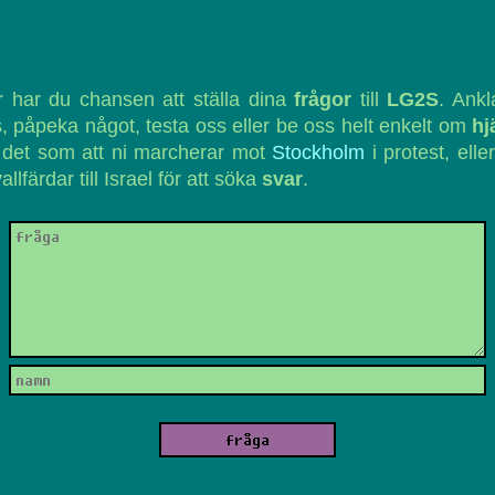
 har du chansen att ställa dina
frågor
till
LG2S
. Ank
, påpeka något, testa oss eller be oss helt enkelt om
hj
 det som att ni marcherar mot
Stockholm
i protest, eller
vallfärdar till Israel för att söka
svar
.