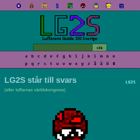
a
b
c
d
e
f
g
h
i
j
k
l
m
n
o
p
q
r
s
t
u
v
w
x
y
z
å
ä
ö
#
LG2S står till svars
LG2S
(eller luffarnas världskongress)