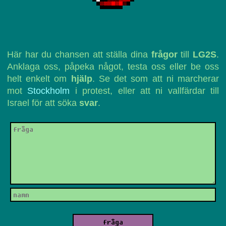
Här har du chansen att ställa dina
frågor
till
LG2S
.
Anklaga oss, påpeka något, testa oss eller be oss
helt enkelt om
hjälp
. Se det som att ni marcherar
mot
Stockholm
i protest, eller att ni vallfärdar till
Israel för att söka
svar
.