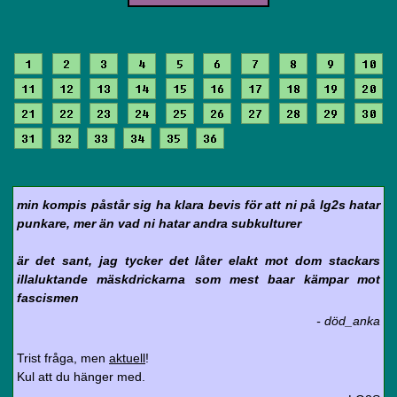
1
2
3
4
5
6
7
8
9
10
11
12
13
14
15
16
17
18
19
20
21
22
23
24
25
26
27
28
29
30
31
32
33
34
35
36
min kompis påstår sig ha klara bevis för att ni på lg2s hatar
punkare, mer än vad ni hatar andra subkulturer
är det sant, jag tycker det låter elakt mot dom stackars
illaluktande mäskdrickarna som mest baar kämpar mot
fascismen
- död_anka
Trist fråga, men
aktuell
!
Kul att du hänger med.