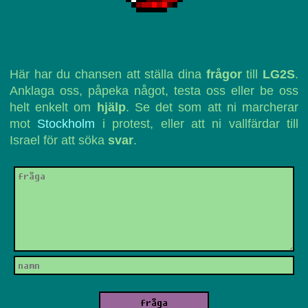
Här har du chansen att ställa dina
frågor
till
LG2S
.
Anklaga oss, påpeka något, testa oss eller be oss
helt enkelt om
hjälp
. Se det som att ni marcherar
mot
Stockholm
i protest, eller att ni vallfärdar till
Israel för att söka
svar
.