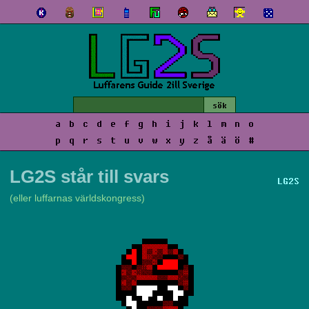
a
b
c
d
e
f
g
h
i
j
k
l
m
n
o
p
q
r
s
t
u
v
w
x
y
z
å
ä
ö
#
LG2S står till svars
LG2S
(eller luffarnas världskongress)