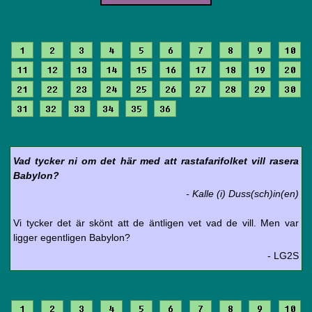
1
2
3
4
5
6
7
8
9
10
11
12
13
14
15
16
17
18
19
20
21
22
23
24
25
26
27
28
29
30
31
32
33
34
35
36
Vad tycker ni om det här med att rastafarifolket vill rasera
Babylon?
- Kalle (i) Duss(sch)in(en)
Vi tycker det är skönt att de äntligen vet vad de vill. Men var
ligger egentligen Babylon?
- LG2S
1
2
3
4
5
6
7
8
9
10