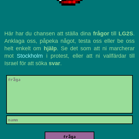
Här har du chansen att ställa dina
frågor
till
LG2S
.
Anklaga oss, påpeka något, testa oss eller be oss
helt enkelt om
hjälp
. Se det som att ni marcherar
mot
Stockholm
i protest, eller att ni vallfärdar till
Israel för att söka
svar
.