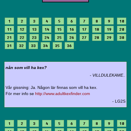
1
2
3
4
5
6
7
8
9
10
11
12
13
14
15
16
17
18
19
20
21
22
23
24
25
26
27
28
29
30
31
32
33
34
35
36
nån som vill ha kex?
- VILLDULEKAME..
Vår gissning: Ja. Någon lär finnas som vill ha kex.
För mer info se
http://www.adultkexfinder.com
- LG2S
1
2
3
4
5
6
7
8
9
10