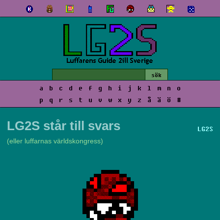
a
b
c
d
e
f
g
h
i
j
k
l
m
n
o
p
q
r
s
t
u
v
w
x
y
z
å
ä
ö
#
LG2S står till svars
LG2S
(eller luffarnas världskongress)