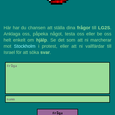
Här har du chansen att ställa dina
frågor
till
LG2S
.
Anklaga oss, påpeka något, testa oss eller be oss
helt enkelt om
hjälp
. Se det som att ni marcherar
mot
Stockholm
i protest, eller att ni vallfärdar till
Israel för att söka
svar
.