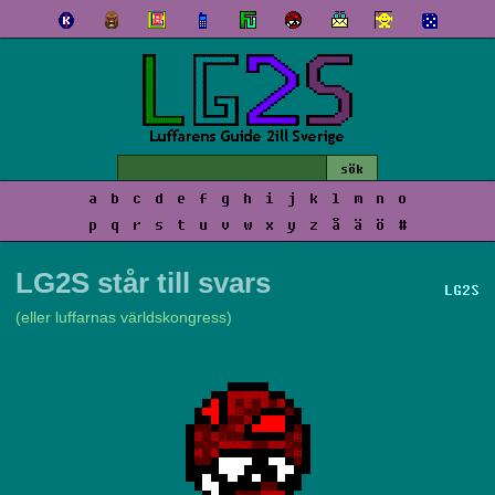
a
b
c
d
e
f
g
h
i
j
k
l
m
n
o
p
q
r
s
t
u
v
w
x
y
z
å
ä
ö
#
LG2S står till svars
LG2S
(eller luffarnas världskongress)