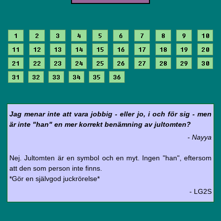
1
2
3
4
5
6
7
8
9
10
11
12
13
14
15
16
17
18
19
20
21
22
23
24
25
26
27
28
29
30
31
32
33
34
35
36
Jag menar inte att vara jobbig - eller jo, i och för sig - men
är inte "han" en mer korrekt benämning av jultomten?
- Nayya
Nej. Jultomten är en symbol och en myt. Ingen "han", eftersom
att den som person inte finns.
*Gör en självgod juckrörelse*
- LG2S