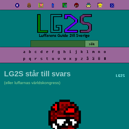
a
b
c
d
e
f
g
h
i
j
k
l
m
n
o
p
q
r
s
t
u
v
w
x
y
z
å
ä
ö
#
LG2S står till svars
LG2S
(eller luffarnas världskongress)