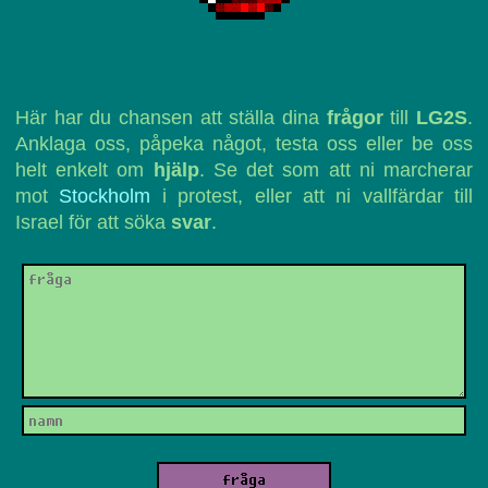
Här har du chansen att ställa dina
frågor
till
LG2S
.
Anklaga oss, påpeka något, testa oss eller be oss
helt enkelt om
hjälp
. Se det som att ni marcherar
mot
Stockholm
i protest, eller att ni vallfärdar till
Israel för att söka
svar
.