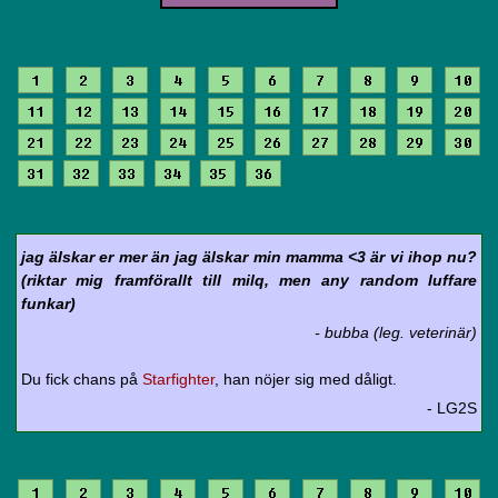
1
2
3
4
5
6
7
8
9
10
11
12
13
14
15
16
17
18
19
20
21
22
23
24
25
26
27
28
29
30
31
32
33
34
35
36
jag älskar er mer än jag älskar min mamma <3 är vi ihop nu?
(riktar mig framförallt till milq, men any random luffare
funkar)
- bubba (leg. veterinär)
Du fick chans på
Starfighter
, han nöjer sig med dåligt.
- LG2S
1
2
3
4
5
6
7
8
9
10