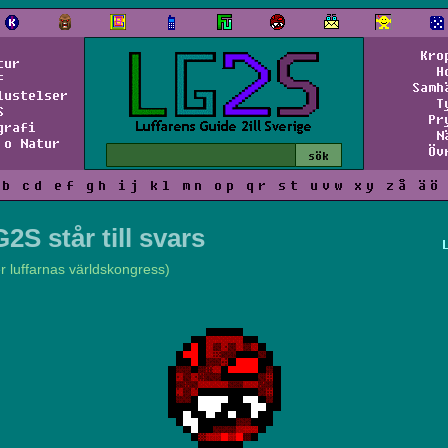
Kro
tur
H
f
Samh
lustelser
T
S
Pr
grafi
N
 o Natur
Öv
b
c
d
e
f
g
h
i
j
k
l
m
n
o
p
q
r
s
t
u
v
w
x
y
z
å
ä
ö
2S står till svars
er luffarnas världskongress)