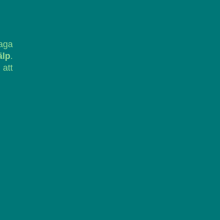
laga
älp
.
 att