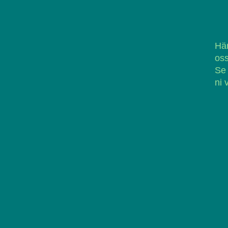
Här
oss
Se
ni 