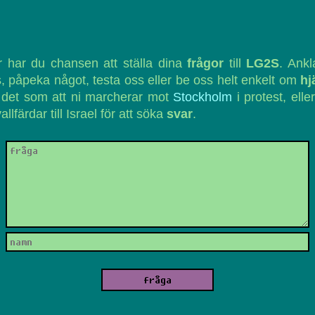
 har du chansen att ställa dina
frågor
till
LG2S
. Ank
, påpeka något, testa oss eller be oss helt enkelt om
hj
 det som att ni marcherar mot
Stockholm
i protest, eller
vallfärdar till Israel för att söka
svar
.