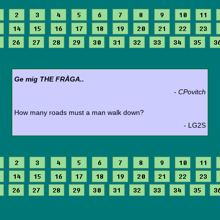
2
3
4
5
6
7
8
9
10
11
14
15
16
17
18
19
20
21
22
23
26
27
28
29
30
31
32
33
34
35
3
Ge mig THE FRÅGA..
- CPovitch
How many roads must a man walk down?
- LG2S
2
3
4
5
6
7
8
9
10
11
14
15
16
17
18
19
20
21
22
23
26
27
28
29
30
31
32
33
34
35
3