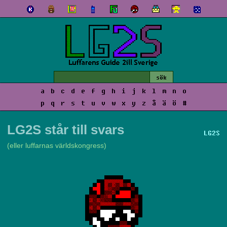
a
b
c
d
e
f
g
h
i
j
k
l
m
n
o
p
q
r
s
t
u
v
w
x
y
z
å
ä
ö
#
LG2S står till svars
LG2S
(eller luffarnas världskongress)