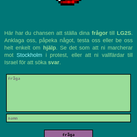
Här har du chansen att ställa dina
frågor
till
LG2S
.
Anklaga oss, påpeka något, testa oss eller be oss
helt enkelt om
hjälp
. Se det som att ni marcherar
mot
Stockholm
i protest, eller att ni vallfärdar till
Israel för att söka
svar
.