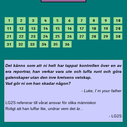
1
2
3
4
5
6
7
8
9
10
11
12
13
14
15
16
17
18
19
20
21
22
23
24
25
26
27
28
29
30
31
32
33
34
35
36
Det känns som att ni helt har tappat kontrollen över en av
era reportrar, han verkar vara ute och luffa runt och göra
galenskaper utan den inre kretsens vetskap.
Vad gör ni om han skadar någon?
- Luke, I´m your father
LG2S refererar till vårat ansvar för olika människor.
Roligt att han luffar lite, undrar vem det är...
- LG2S