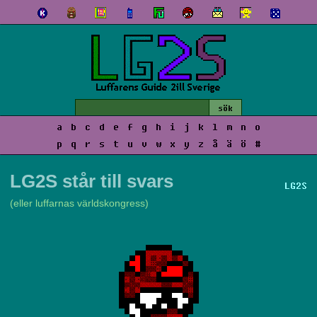
a
b
c
d
e
f
g
h
i
j
k
l
m
n
o
p
q
r
s
t
u
v
w
x
y
z
å
ä
ö
#
LG2S står till svars
LG2S
(eller luffarnas världskongress)