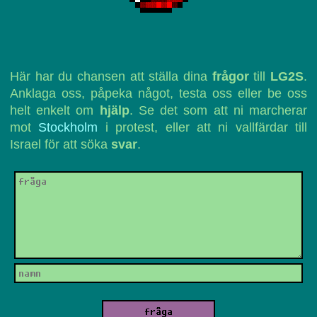
Här har du chansen att ställa dina
frågor
till
LG2S
.
Anklaga oss, påpeka något, testa oss eller be oss
helt enkelt om
hjälp
. Se det som att ni marcherar
mot
Stockholm
i protest, eller att ni vallfärdar till
Israel för att söka
svar
.