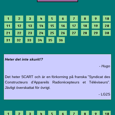
1
2
3
4
5
6
7
8
9
10
11
12
13
14
15
16
17
18
19
20
21
22
23
24
25
26
27
28
29
30
31
32
33
34
35
36
Heter det inte skurit!?
- Hugo
Det heter SCART och är en förkorning på franska "Syndicat des
Constructeurs d'Appareils Radiorécepteurs et Téléviseurs".
Jävligt överskattat för övrigt.
- LG2S
1
2
3
4
5
6
7
8
9
10