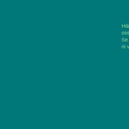
Här
oss
Se
ni 