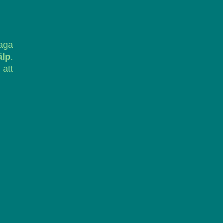
laga
älp
.
 att