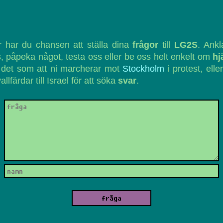
 har du chansen att ställa dina
frågor
till
LG2S
. Ank
, påpeka något, testa oss eller be oss helt enkelt om
hj
 det som att ni marcherar mot
Stockholm
i protest, eller
vallfärdar till Israel för att söka
svar
.