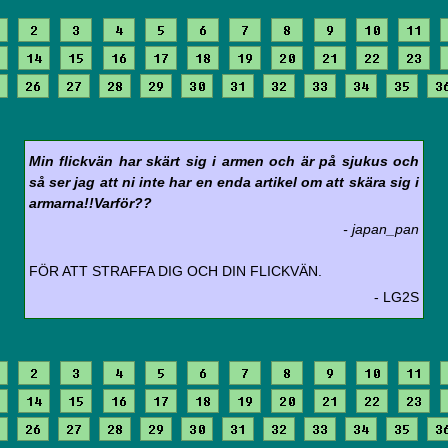
2
3
4
5
6
7
8
9
10
11
14
15
16
17
18
19
20
21
22
23
26
27
28
29
30
31
32
33
34
35
3
Min flickvän har skärt sig i armen och är på sjukus och
så ser jag att ni inte har en enda artikel om att skära sig i
armarna!!Varför??
- japan_pan
FÖR ATT STRAFFA DIG OCH DIN FLICKVÄN.
- LG2S
2
3
4
5
6
7
8
9
10
11
14
15
16
17
18
19
20
21
22
23
26
27
28
29
30
31
32
33
34
35
3