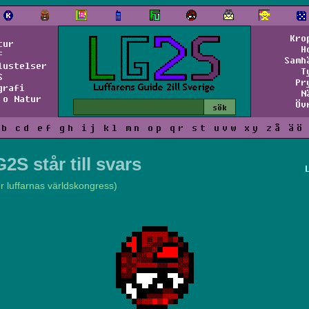
Kro
tur
H
f
Samh
lustelser
T
S
Pr
grafi
N
 o Natur
Öv
b
c
d
e
f
g
h
i
j
k
l
m
n
o
p
q
r
s
t
u
v
w
x
y
z
å
ä
ö
2S står till svars
er luffarnas världskongress)