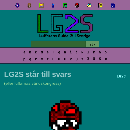
a
b
c
d
e
f
g
h
i
j
k
l
m
n
o
p
q
r
s
t
u
v
w
x
y
z
å
ä
ö
#
LG2S står till svars
LG2S
(eller luffarnas världskongress)