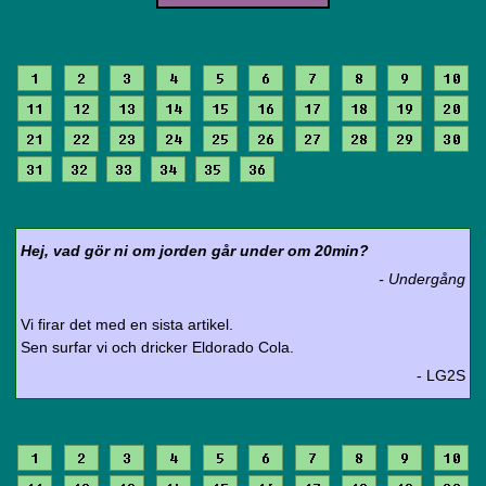
1
2
3
4
5
6
7
8
9
10
11
12
13
14
15
16
17
18
19
20
21
22
23
24
25
26
27
28
29
30
31
32
33
34
35
36
Hej, vad gör ni om jorden går under om 20min?
- Undergång
Vi firar det med en sista artikel.
Sen surfar vi och dricker Eldorado Cola.
- LG2S
1
2
3
4
5
6
7
8
9
10