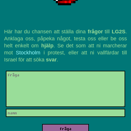
Här har du chansen att ställa dina
frågor
till
LG2S
.
Anklaga oss, påpeka något, testa oss eller be oss
helt enkelt om
hjälp
. Se det som att ni marcherar
mot
Stockholm
i protest, eller att ni vallfärdar till
Israel för att söka
svar
.