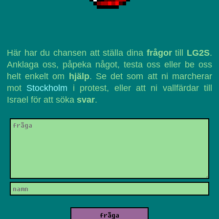
Här har du chansen att ställa dina
frågor
till
LG2S
.
Anklaga oss, påpeka något, testa oss eller be oss
helt enkelt om
hjälp
. Se det som att ni marcherar
mot
Stockholm
i protest, eller att ni vallfärdar till
Israel för att söka
svar
.