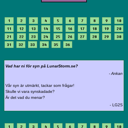
1
2
3
4
5
6
7
8
9
10
11
12
13
14
15
16
17
18
19
20
21
22
23
24
25
26
27
28
29
30
31
32
33
34
35
36
Vad har ni för syn på LunarStorm.se?
- Ankan
Vår syn är utmärkt, tackar som frågar!
Skulle vi vara synskadade?
Är det vad du menar?
- LG2S
1
2
3
4
5
6
7
8
9
10