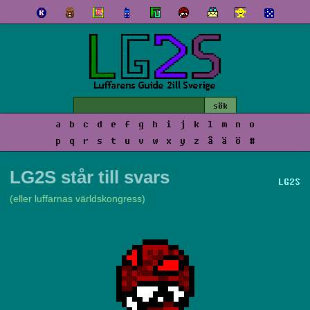
a
b
c
d
e
f
g
h
i
j
k
l
m
n
o
p
q
r
s
t
u
v
w
x
y
z
å
ä
ö
#
LG2S står till svars
LG2S
(eller luffarnas världskongress)