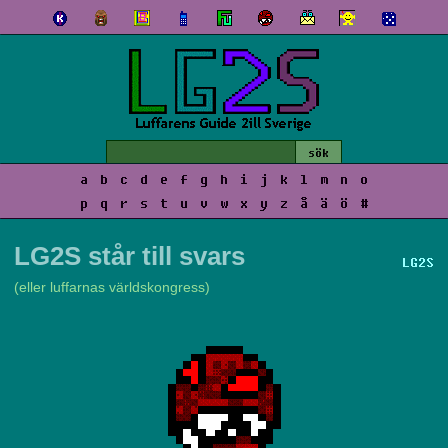
a
b
c
d
e
f
g
h
i
j
k
l
m
n
o
p
q
r
s
t
u
v
w
x
y
z
å
ä
ö
#
LG2S står till svars
LG2S
(eller luffarnas världskongress)