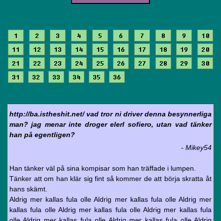
1
2
3
4
5
6
7
8
9
10
11
12
13
14
15
16
17
18
19
20
21
22
23
24
25
26
27
28
29
30
31
32
33
34
35
36
http://ba.istheshit.net/ vad tror ni driver denna besynnerliga
man? jag menar inte droger elerl sofiero, utan vad tänker
han på egentligen?
- Mikey54
Han tänker väl på sina kompisar som han träffade i lumpen.
Tänker att om han klär sig fint så kommer de att börja skratta åt
hans skämt.
Aldrig mer kallas fula olle Aldrig mer kallas fula olle Aldrig mer
kallas fula olle Aldrig mer kallas fula olle Aldrig mer kallas fula
olle Aldrig mer kallas fula olle Aldrig mer kallas fula olle Aldrig