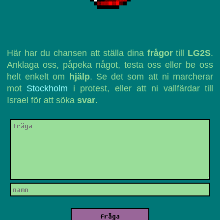
Här har du chansen att ställa dina
frågor
till
LG2S
.
Anklaga oss, påpeka något, testa oss eller be oss
helt enkelt om
hjälp
. Se det som att ni marcherar
mot
Stockholm
i protest, eller att ni vallfärdar till
Israel för att söka
svar
.