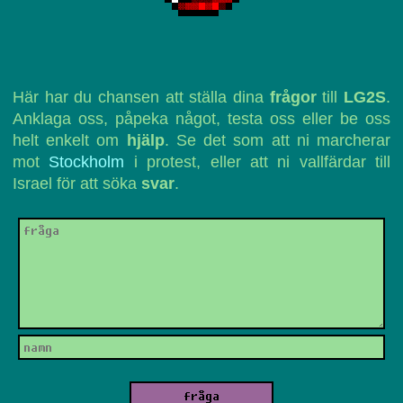
Här har du chansen att ställa dina
frågor
till
LG2S
.
Anklaga oss, påpeka något, testa oss eller be oss
helt enkelt om
hjälp
. Se det som att ni marcherar
mot
Stockholm
i protest, eller att ni vallfärdar till
Israel för att söka
svar
.