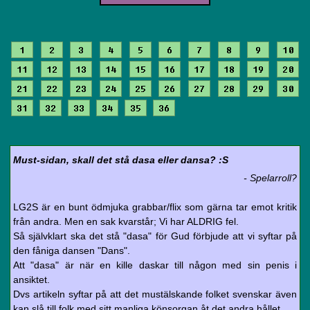
1
2
3
4
5
6
7
8
9
10
11
12
13
14
15
16
17
18
19
20
21
22
23
24
25
26
27
28
29
30
31
32
33
34
35
36
Must-sidan, skall det stå dasa eller dansa? :S
- Spelarroll?
LG2S är en bunt ödmjuka grabbar/flix som gärna tar emot kritik
från andra. Men en sak kvarstår; Vi har ALDRIG fel.
Så självklart ska det stå "dasa" för Gud förbjude att vi syftar på
den fåniga dansen "Dans".
Att "dasa" är när en kille daskar till någon med sin penis i
ansiktet.
Dvs artikeln syftar på att det mustälskande folket svenskar även
kan slå till folk med sitt manliga könsorgan åt det andra hållet.