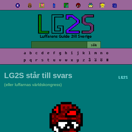
a
b
c
d
e
f
g
h
i
j
k
l
m
n
o
p
q
r
s
t
u
v
w
x
y
z
å
ä
ö
#
LG2S står till svars
LG2S
(eller luffarnas världskongress)