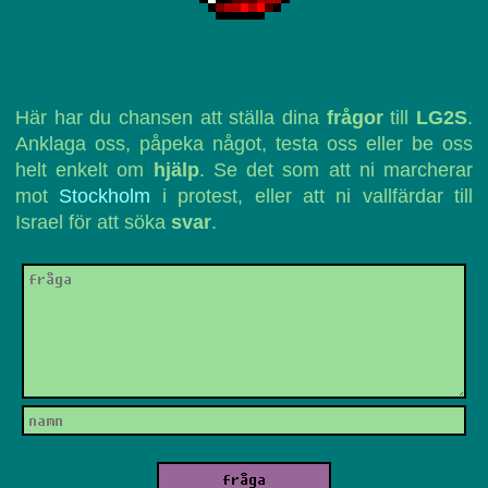
Här har du chansen att ställa dina
frågor
till
LG2S
.
Anklaga oss, påpeka något, testa oss eller be oss
helt enkelt om
hjälp
. Se det som att ni marcherar
mot
Stockholm
i protest, eller att ni vallfärdar till
Israel för att söka
svar
.