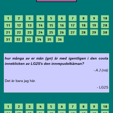
1
2
3
4
5
6
7
8
9
10
11
12
13
14
15
16
17
18
19
20
21
22
23
24
25
26
27
28
29
30
31
32
33
34
35
36
hur många av er män (grr) är med igentligen i den coola
inneklicken av LG2S's den innrepudelkärnan?
- A.J (nä)
Det är bara jag här.
- LG2S
1
2
3
4
5
6
7
8
9
10