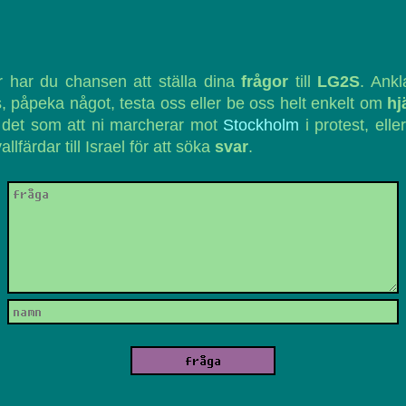
 har du chansen att ställa dina
frågor
till
LG2S
. Ank
, påpeka något, testa oss eller be oss helt enkelt om
hj
 det som att ni marcherar mot
Stockholm
i protest, eller
vallfärdar till Israel för att söka
svar
.