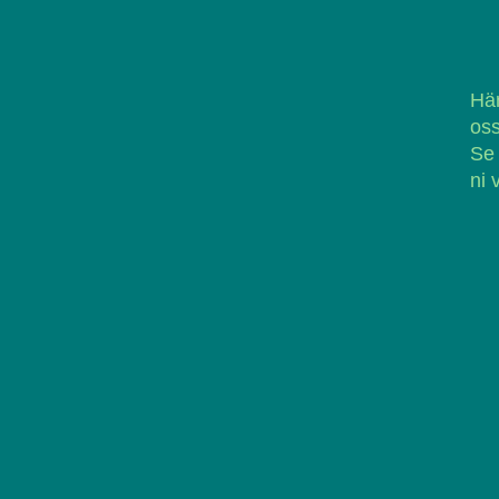
Här
oss
Se
ni 