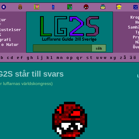
Kro
tur
H
f
Samh
lustelser
T
S
Pr
grafi
N
 o Natur
Öv
b
c
d
e
f
g
h
i
j
k
l
m
n
o
p
q
r
s
t
u
v
w
x
y
z
å
ä
ö
2S står till svars
er luffarnas världskongress)