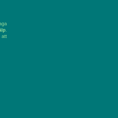
laga
älp
.
 att