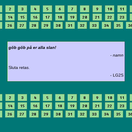
2
3
4
5
6
7
8
9
10
11
14
15
16
17
18
19
20
21
22
23
26
27
28
29
30
31
32
33
34
35
3
göb göb på er alla slan!
- namn
Sluta retas.
- LG2S
2
3
4
5
6
7
8
9
10
11
14
15
16
17
18
19
20
21
22
23
26
27
28
29
30
31
32
33
34
35
3