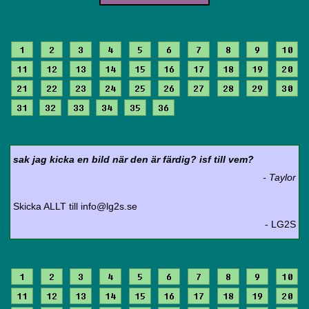
1
2
3
4
5
6
7
8
9
10
11
12
13
14
15
16
17
18
19
20
21
22
23
24
25
26
27
28
29
30
31
32
33
34
35
36
sak jag kicka en bild när den är färdig? isf till vem?
- Taylor
Skicka ALLT till info@lg2s.se
- LG2S
1
2
3
4
5
6
7
8
9
10
11
12
13
14
15
16
17
18
19
20