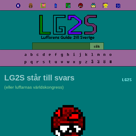
a
b
c
d
e
f
g
h
i
j
k
l
m
n
o
p
q
r
s
t
u
v
w
x
y
z
å
ä
ö
#
LG2S står till svars
LG2S
(eller luffarnas världskongress)