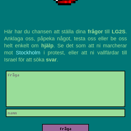
Här har du chansen att ställa dina
frågor
till
LG2S
.
Anklaga oss, påpeka något, testa oss eller be oss
helt enkelt om
hjälp
. Se det som att ni marcherar
mot
Stockholm
i protest, eller att ni vallfärdar till
Israel för att söka
svar
.