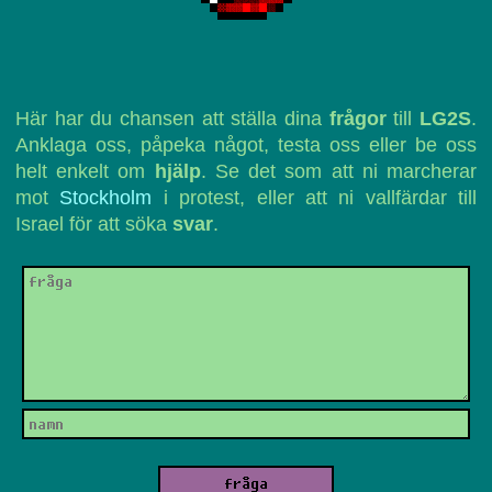
Här har du chansen att ställa dina
frågor
till
LG2S
.
Anklaga oss, påpeka något, testa oss eller be oss
helt enkelt om
hjälp
. Se det som att ni marcherar
mot
Stockholm
i protest, eller att ni vallfärdar till
Israel för att söka
svar
.