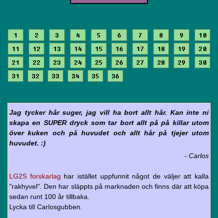
1
2
3
4
5
6
7
8
9
10
11
12
13
14
15
16
17
18
19
20
21
22
23
24
25
26
27
28
29
30
31
32
33
34
35
36
Jag tycker hår suger, jag vill ha bort allt hår. Kan inte ni
skapa en SUPER dryck som tar bort allt på på killar utom
över kuken och på huvudet och allt hår på tjejer utom
huvudet. :)
- Carlos
LG2S forskarlag
har istället uppfunnit något de väljer att kalla
"rakhyvel". Den har släppts på marknaden och finns där att köpa
sedan runt 100 år tillbaka.
Lycka till Carlosgubben.