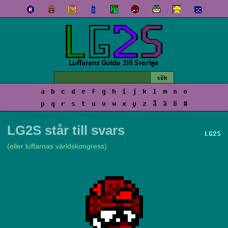
a
b
c
d
e
f
g
h
i
j
k
l
m
n
o
p
q
r
s
t
u
v
w
x
y
z
å
ä
ö
#
LG2S står till svars
LG2S
(eller luffarnas världskongress)