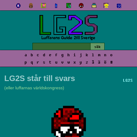
a
b
c
d
e
f
g
h
i
j
k
l
m
n
o
p
q
r
s
t
u
v
w
x
y
z
å
ä
ö
#
LG2S står till svars
LG2S
(eller luffarnas världskongress)