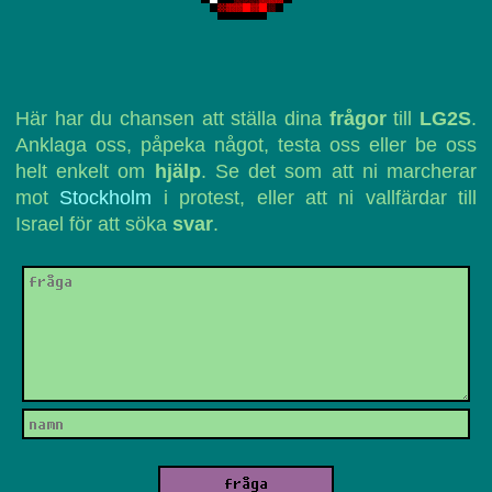
Här har du chansen att ställa dina
frågor
till
LG2S
.
Anklaga oss, påpeka något, testa oss eller be oss
helt enkelt om
hjälp
. Se det som att ni marcherar
mot
Stockholm
i protest, eller att ni vallfärdar till
Israel för att söka
svar
.