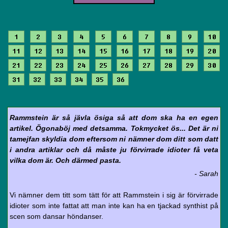
1
2
3
4
5
6
7
8
9
10
11
12
13
14
15
16
17
18
19
20
21
22
23
24
25
26
27
28
29
30
31
32
33
34
35
36
Rammstein är så jävla ösiga så att dom ska ha en egen
artikel. Ögonaböj med detsamma. Tokmycket ös... Det är ni
tamejfan skyldia dom eftersom ni nämner dom ditt som datt
i andra artiklar och då måste ju förvirrade idioter få veta
vilka dom är. Och därmed pasta.
- Sarah
Vi nämner dem titt som tätt för att Rammstein i sig är förvirrade
idioter som inte fattat att man inte kan ha en tjackad synthist på
scen som dansar höndanser.