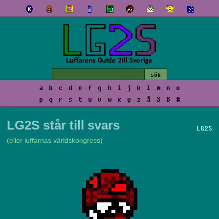
a
b
c
d
e
f
g
h
i
j
k
l
m
n
o
p
q
r
s
t
u
v
w
x
y
z
å
ä
ö
#
LG2S står till svars
LG2S
(eller luffarnas världskongress)