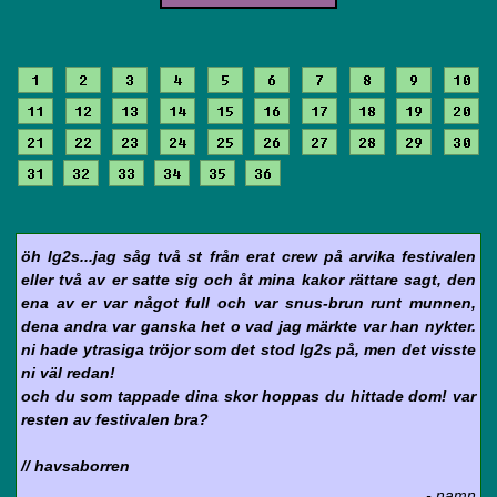
1
2
3
4
5
6
7
8
9
10
11
12
13
14
15
16
17
18
19
20
21
22
23
24
25
26
27
28
29
30
31
32
33
34
35
36
öh lg2s...jag såg två st från erat crew på arvika festivalen
eller två av er satte sig och åt mina kakor rättare sagt, den
ena av er var något full och var snus-brun runt munnen,
dena andra var ganska het o vad jag märkte var han nykter.
ni hade ytrasiga tröjor som det stod lg2s på, men det visste
ni väl redan!
och du som tappade dina skor hoppas du hittade dom! var
resten av festivalen bra?
// havsaborren
- namn