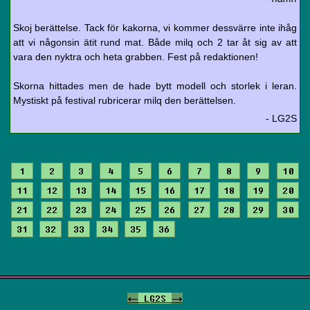
Skoj berättelse. Tack för kakorna, vi kommer dessvärre inte ihåg
att vi någonsin ätit rund mat. Både milq och 2 tar åt sig av att
vara den nyktra och heta grabben. Fest på redaktionen!
Skorna hittades men de hade bytt modell och storlek i leran.
Mystiskt på festival rubricerar milq den berättelsen.
- LG2S
1
2
3
4
5
6
7
8
9
10
11
12
13
14
15
16
17
18
19
20
21
22
23
24
25
26
27
28
29
30
31
32
33
34
35
36
<-
LG2S
->