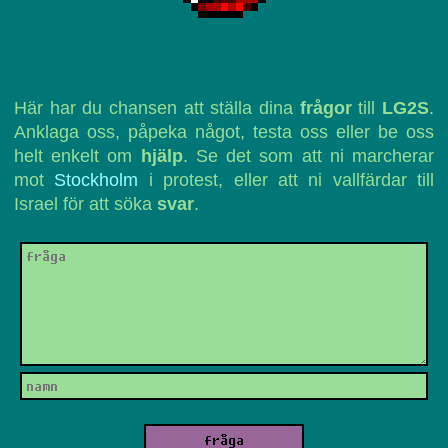
Här har du chansen att ställa dina
frågor
till
LG2S
.
Anklaga oss, påpeka något, testa oss eller be oss
helt enkelt om
hjälp
. Se det som att ni marcherar
mot
Stockholm
i protest, eller att ni vallfärdar till
Israel för att söka
svar
.