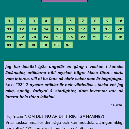
1
2
3
4
5
6
7
8
9
10
11
12
13
14
15
16
17
18
19
20
21
22
23
24
25
26
27
28
29
30
31
32
33
34
35
36
jag har besökt lg2s ungefär en gång i veckan i kanske
2månader, artiklarna höll mycket högre klass förut.. sluta
vara interna, vill ni ha fans så skriv saker som är begripliga..
t.ex. "02" 2 nyaste artiklar är helt värdelösa.. tacka vet jag
milq, spetig, forhyrd & starfighter, dom levererar inte så
internt hela tiden iallafall.
- namn
Hej "namn", OM DET NU ÄR DITT RIKTIGA NAMN!(?)
Vi är tacksamma för din fråga och kan meddela att ingen riktigt
har koll på O2, han kör sitt eget race så att säga.