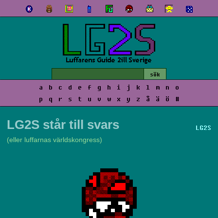
a
b
c
d
e
f
g
h
i
j
k
l
m
n
o
p
q
r
s
t
u
v
w
x
y
z
å
ä
ö
#
LG2S står till svars
LG2S
(eller luffarnas världskongress)