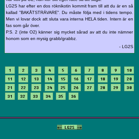
LG2S har efter en dos röknikotin kommit fram till att du är en så
kallad "BAKÅTSTRÄVARE". Du måste följa med i tidens tempo.
Men vi lovar dock att sluta vara interna HELA tiden. Intern är en
fas som går över.
P.S. 2 (inte O2) känner sig mycket sårad av att du inte nämner
honom som en mysig grabb/grabbz.
- LG2S
1
2
3
4
5
6
7
8
9
10
11
12
13
14
15
16
17
18
19
20
21
22
23
24
25
26
27
28
29
30
31
32
33
34
35
36
<-
LG2S
->