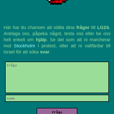
Här har du chansen att ställa dina
frågor
till
LG2S
.
Anklaga oss, påpeka något, testa oss eller be oss
helt enkelt om
hjälp
. Se det som att ni marcherar
mot
Stockholm
i protest, eller att ni vallfärdar till
Israel för att söka
svar
.