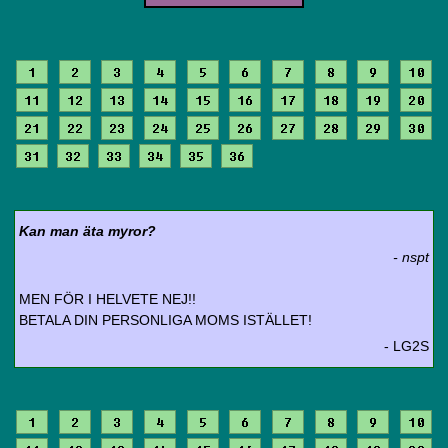
1
2
3
4
5
6
7
8
9
10
11
12
13
14
15
16
17
18
19
20
21
22
23
24
25
26
27
28
29
30
31
32
33
34
35
36
Kan man äta myror?
- nspt
MEN FÖR I HELVETE NEJ!!
BETALA DIN PERSONLIGA MOMS ISTÄLLET!
- LG2S
1
2
3
4
5
6
7
8
9
10