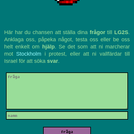
Här har du chansen att ställa dina
frågor
till
LG2S
.
Anklaga oss, påpeka något, testa oss eller be oss
helt enkelt om
hjälp
. Se det som att ni marcherar
mot
Stockholm
i protest, eller att ni vallfärdar till
Israel för att söka
svar
.