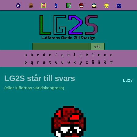
a
b
c
d
e
f
g
h
i
j
k
l
m
n
o
p
q
r
s
t
u
v
w
x
y
z
å
ä
ö
#
LG2S står till svars
LG2S
(eller luffarnas världskongress)