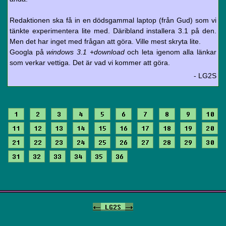
Redaktionen ska få in en dödsgammal laptop (från Gud) som vi
tänkte experimentera lite med. Däribland installera 3.1 på den.
Men det har inget med frågan att göra. Ville mest skryta lite.
Googla på
windows 3.1 +download
och leta igenom alla länkar
som verkar vettiga. Det är vad vi kommer att göra.
- LG2S
1
2
3
4
5
6
7
8
9
10
11
12
13
14
15
16
17
18
19
20
21
22
23
24
25
26
27
28
29
30
31
32
33
34
35
36
<-
LG2S
->