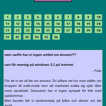
1
2
3
4
5
6
7
8
9
10
11
12
13
14
15
16
17
18
19
20
21
22
23
24
25
26
27
28
29
30
31
32
33
34
35
36
men varför har ni ingen artikel om ánorexi??
vart får mantag på windows 3.1 på internet
- Felix
För att vi vet så lite om anorexi. En luffare vet hur man ställer om
kroppen till svält-mode men att medvetet svälta sig själv låter
mest opraktiskt. Dessutom har vi ingen sympati för folk med
sjukdommar.
Men kanske blir vi sentimentala på fyllan och skriver om det
ändå.