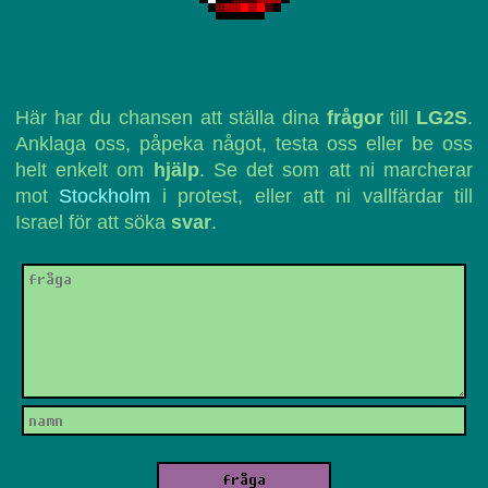
Här har du chansen att ställa dina
frågor
till
LG2S
.
Anklaga oss, påpeka något, testa oss eller be oss
helt enkelt om
hjälp
. Se det som att ni marcherar
mot
Stockholm
i protest, eller att ni vallfärdar till
Israel för att söka
svar
.