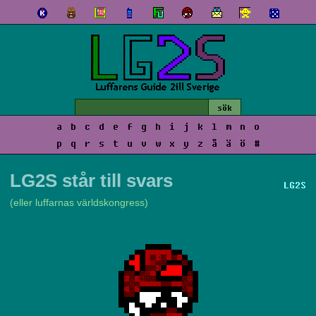
a
b
c
d
e
f
g
h
i
j
k
l
m
n
o
p
q
r
s
t
u
v
w
x
y
z
å
ä
ö
#
LG2S står till svars
LG2S
(eller luffarnas världskongress)