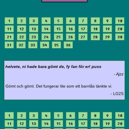
1
2
3
4
5
6
7
8
9
10
11
12
13
14
15
16
17
18
19
20
21
22
23
24
25
26
27
28
29
30
31
32
33
34
35
36
helvete, ni hade bara gömt de, fy fan för er! puss
- Ajzz
Gömt och gömt. Det fungerar lite som ett barnlås tänkte vi.
- LG2S
1
2
3
4
5
6
7
8
9
10
11
12
13
14
15
16
17
18
19
20