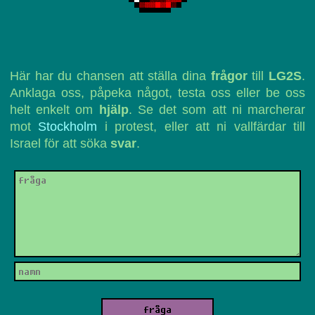
Här har du chansen att ställa dina
frågor
till
LG2S
.
Anklaga oss, påpeka något, testa oss eller be oss
helt enkelt om
hjälp
. Se det som att ni marcherar
mot
Stockholm
i protest, eller att ni vallfärdar till
Israel för att söka
svar
.