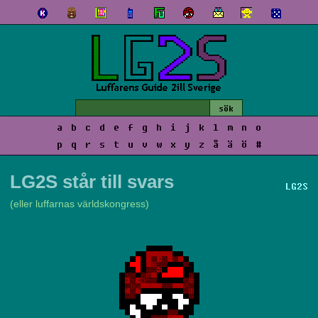
a
b
c
d
e
f
g
h
i
j
k
l
m
n
o
p
q
r
s
t
u
v
w
x
y
z
å
ä
ö
#
LG2S står till svars
LG2S
(eller luffarnas världskongress)