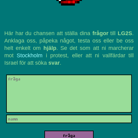
Här har du chansen att ställa dina
frågor
till
LG2S
.
Anklaga oss, påpeka något, testa oss eller be oss
helt enkelt om
hjälp
. Se det som att ni marcherar
mot
Stockholm
i protest, eller att ni vallfärdar till
Israel för att söka
svar
.