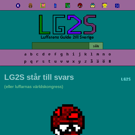
a
b
c
d
e
f
g
h
i
j
k
l
m
n
o
p
q
r
s
t
u
v
w
x
y
z
å
ä
ö
#
LG2S står till svars
LG2S
(eller luffarnas världskongress)