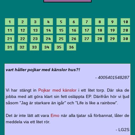
1
2
3
4
5
6
7
8
9
10
11
12
13
14
15
16
17
18
19
20
21
22
23
24
25
26
27
28
29
30
31
32
33
34
35
36
vart håller pojkar med känslor hus?!
- 4005401548287
Vi har stängt in
Pojkar med känslor
i ett litet torp. Där ska de
jobba med att göra klart sin fett osläppta EP. Därifrån hör vi ljud
såsom "Jag är starkare än igår" och "Life is like a rainbow".
Det är inte lätt att vara
Emo
när alla tjatar så förbannat, låter de
meddela via ett litet rör.
- LG2S