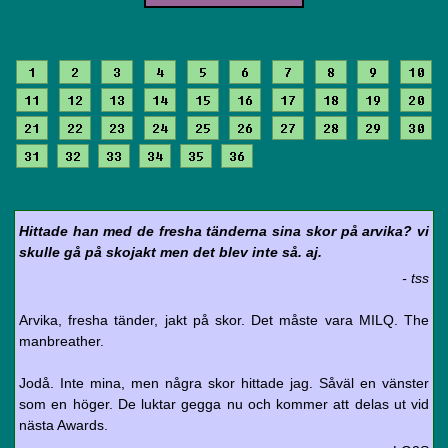
1
2
3
4
5
6
7
8
9
10
11
12
13
14
15
16
17
18
19
20
21
22
23
24
25
26
27
28
29
30
31
32
33
34
35
36
Hittade han med de fresha tänderna sina skor på arvika? vi
skulle gå på skojakt men det blev inte så. aj.
- tss
Arvika, fresha tänder, jakt på skor. Det måste vara MILQ. The
manbreather.
Jodå. Inte mina, men några skor hittade jag. Såväl en vänster
som en höger. De luktar gegga nu och kommer att delas ut vid
nästa Awards.