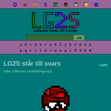
a
b
c
d
e
f
g
h
i
j
k
l
m
n
o
p
q
r
s
t
u
v
w
x
y
z
å
ä
ö
#
LG2S står till svars
LG2S
(eller luffarnas världskongress)