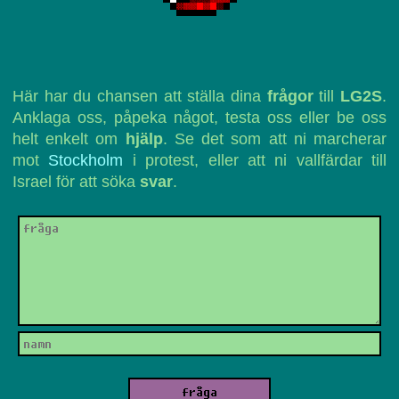
Här har du chansen att ställa dina
frågor
till
LG2S
.
Anklaga oss, påpeka något, testa oss eller be oss
helt enkelt om
hjälp
. Se det som att ni marcherar
mot
Stockholm
i protest, eller att ni vallfärdar till
Israel för att söka
svar
.