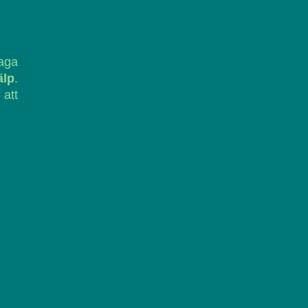
laga
älp
.
 att