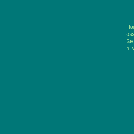
Här
oss
Se
ni 