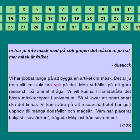
2
3
4
5
6
7
8
9
10
11
14
15
16
17
18
19
20
21
22
23
26
27
28
29
30
31
32
33
34
35
3
ni har ju inte mäsk med på sök grejen det måste ni ju ha!
mer mäsk åt folket
- duetjock
Vi har jobbat länge på att bygga en artikel om mäsk. Det är ju
trots allt en sjukt bra
ypk
på det. Men vi håller på att göra
research på ämnet ifråga. Vi vill kunna tillhandahålla det
bästa mäskreceptet i universum. Så vi lovar att snart snart
ska det finnas. Vi kan svära på att researcharbetet har gett
upphov till många dödsfyllor och magsår. "Vem har placerat
bakjäst i sovsäcken", frågade Milq just från sovrummet.
- LG2S