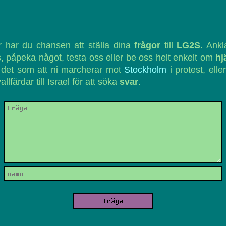
 har du chansen att ställa dina
frågor
till
LG2S
. Ank
, påpeka något, testa oss eller be oss helt enkelt om
hj
 det som att ni marcherar mot
Stockholm
i protest, eller
vallfärdar till Israel för att söka
svar
.