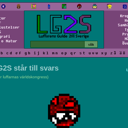
Kro
tur
H
f
Samh
lustelser
T
S
Pr
grafi
N
 o Natur
Öv
b
c
d
e
f
g
h
i
j
k
l
m
n
o
p
q
r
s
t
u
v
w
x
y
z
å
ä
ö
2S står till svars
er luffarnas världskongress)