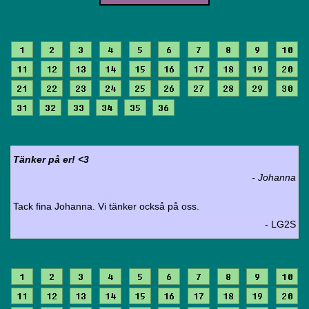
1
2
3
4
5
6
7
8
9
10
11
12
13
14
15
16
17
18
19
20
21
22
23
24
25
26
27
28
29
30
31
32
33
34
35
36
Tänker på er! <3
- Johanna
Tack fina Johanna. Vi tänker också på oss.
- LG2S
1
2
3
4
5
6
7
8
9
10
11
12
13
14
15
16
17
18
19
20