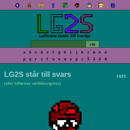
a
b
c
d
e
f
g
h
i
j
k
l
m
n
o
p
q
r
s
t
u
v
w
x
y
z
å
ä
ö
#
LG2S står till svars
LG2S
(eller luffarnas världskongress)