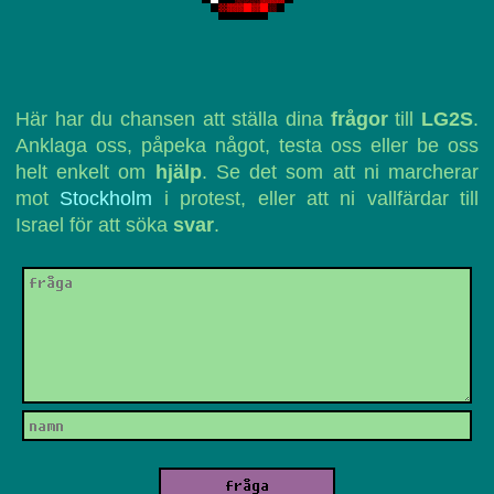
Här har du chansen att ställa dina
frågor
till
LG2S
.
Anklaga oss, påpeka något, testa oss eller be oss
helt enkelt om
hjälp
. Se det som att ni marcherar
mot
Stockholm
i protest, eller att ni vallfärdar till
Israel för att söka
svar
.