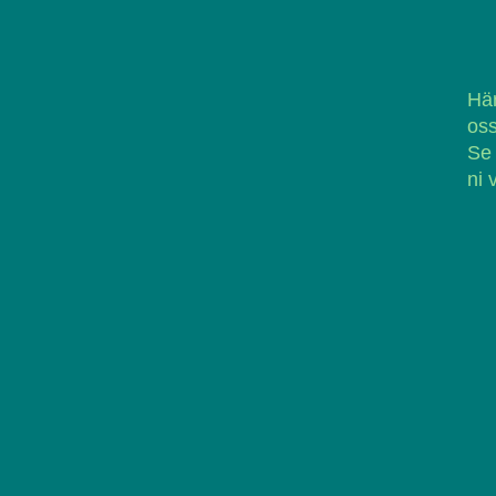
Här
oss
Se
ni 