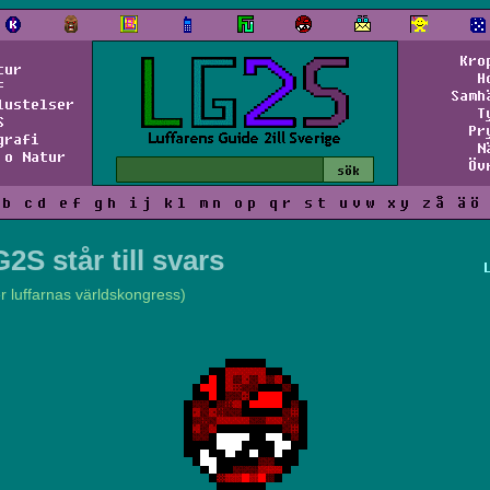
Kro
tur
H
f
Samh
lustelser
T
S
Pr
grafi
N
 o Natur
Öv
b
c
d
e
f
g
h
i
j
k
l
m
n
o
p
q
r
s
t
u
v
w
x
y
z
å
ä
ö
2S står till svars
er luffarnas världskongress)