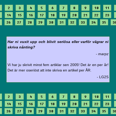
2
3
4
5
6
7
8
9
10
11
14
15
16
17
18
19
20
21
22
23
26
27
28
29
30
31
32
33
34
35
3
Har ni vuxit upp och blivit seriösa eller varför vägrar ni
skriva nånting?
- marpz
Vi har ju skrivit minst fem artiklar sen 2005! Det är en per år!
Det är mer oseriöst att inte skriva en artikel per ÅR.
- LG2S
2
3
4
5
6
7
8
9
10
11
14
15
16
17
18
19
20
21
22
23
26
27
28
29
30
31
32
33
34
35
3