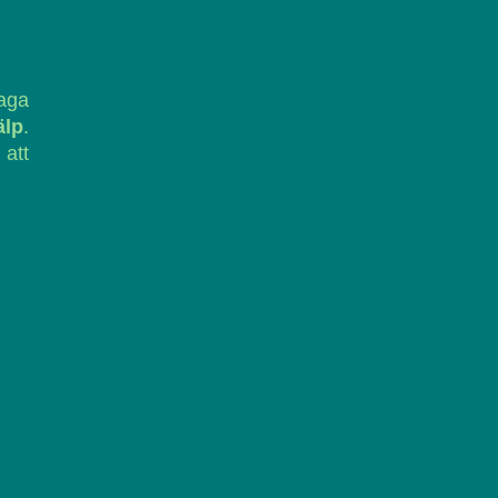
laga
älp
.
 att