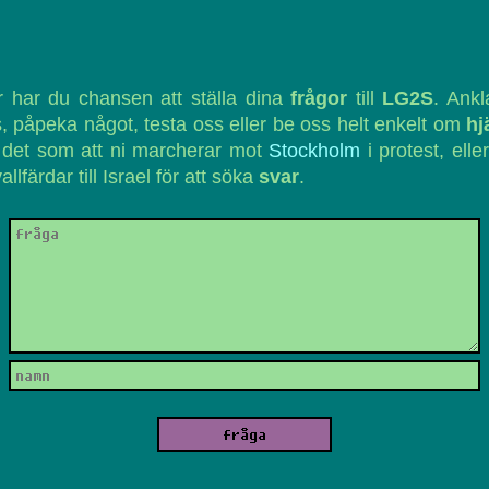
 har du chansen att ställa dina
frågor
till
LG2S
. Ank
, påpeka något, testa oss eller be oss helt enkelt om
hj
 det som att ni marcherar mot
Stockholm
i protest, eller
vallfärdar till Israel för att söka
svar
.