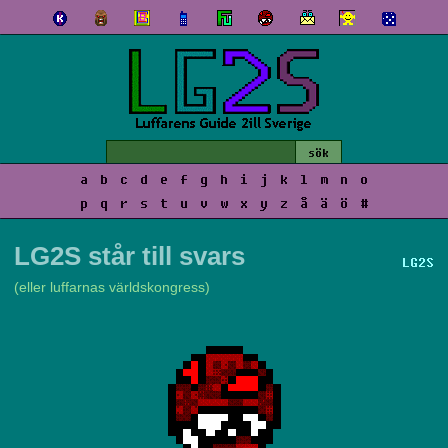
a
b
c
d
e
f
g
h
i
j
k
l
m
n
o
p
q
r
s
t
u
v
w
x
y
z
å
ä
ö
#
LG2S står till svars
LG2S
(eller luffarnas världskongress)