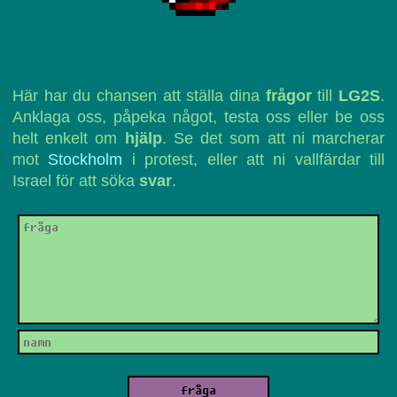
Här har du chansen att ställa dina
frågor
till
LG2S
.
Anklaga oss, påpeka något, testa oss eller be oss
helt enkelt om
hjälp
. Se det som att ni marcherar
mot
Stockholm
i protest, eller att ni vallfärdar till
Israel för att söka
svar
.