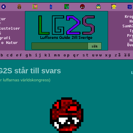
Kro
tur
H
f
Samh
lustelser
T
S
Pr
grafi
N
 o Natur
Öv
b
c
d
e
f
g
h
i
j
k
l
m
n
o
p
q
r
s
t
u
v
w
x
y
z
å
ä
ö
2S står till svars
er luffarnas världskongress)