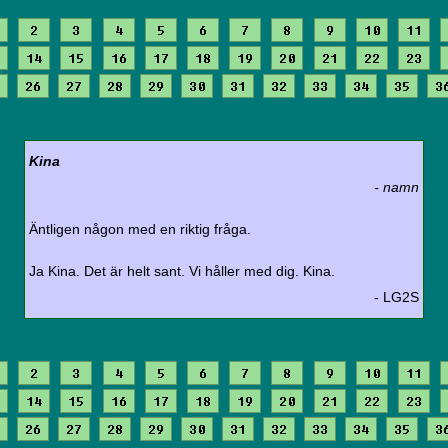
2
3
4
5
6
7
8
9
10
11
14
15
16
17
18
19
20
21
22
23
26
27
28
29
30
31
32
33
34
35
3
Kina
- namn
Äntligen någon med en riktig fråga.
Ja Kina. Det är helt sant. Vi håller med dig. Kina.
- LG2S
2
3
4
5
6
7
8
9
10
11
14
15
16
17
18
19
20
21
22
23
26
27
28
29
30
31
32
33
34
35
3