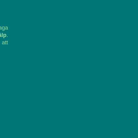
laga
älp
.
 att