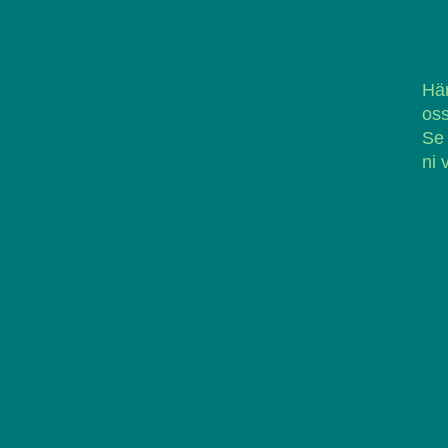
Här
oss
Se
ni 