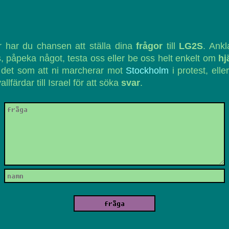
 har du chansen att ställa dina
frågor
till
LG2S
. Ank
, påpeka något, testa oss eller be oss helt enkelt om
hj
 det som att ni marcherar mot
Stockholm
i protest, eller
vallfärdar till Israel för att söka
svar
.