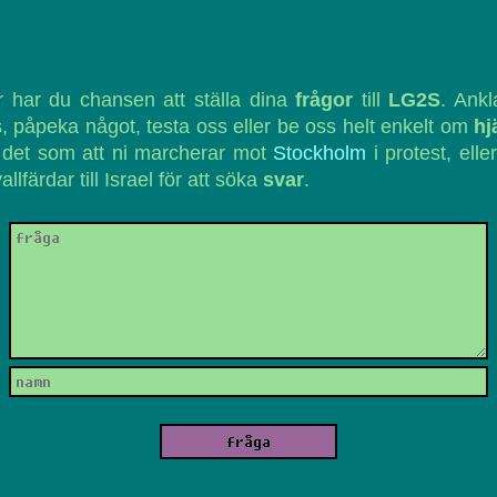
 har du chansen att ställa dina
frågor
till
LG2S
. Ank
, påpeka något, testa oss eller be oss helt enkelt om
hj
 det som att ni marcherar mot
Stockholm
i protest, eller
vallfärdar till Israel för att söka
svar
.