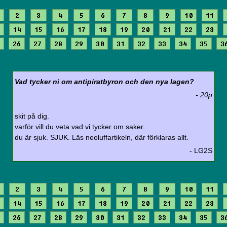
2
3
4
5
6
7
8
9
10
11
14
15
16
17
18
19
20
21
22
23
26
27
28
29
30
31
32
33
34
35
3
Vad tycker ni om antipiratbyron och den nya lagen?
- 20p
skit på dig.
varför vill du veta vad vi tycker om saker.
du är sjuk. SJUK. Läs neoluffartikeln, där förklaras allt.
- LG2S
2
3
4
5
6
7
8
9
10
11
14
15
16
17
18
19
20
21
22
23
26
27
28
29
30
31
32
33
34
35
3