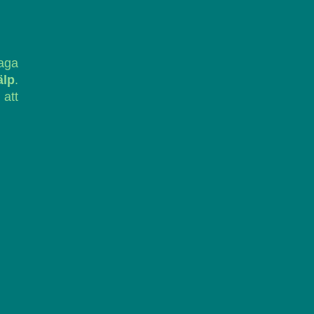
laga
älp
.
 att