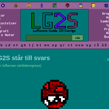
Kro
tur
H
f
Samh
lustelser
T
S
Pr
grafi
N
 o Natur
Öv
b
c
d
e
f
g
h
i
j
k
l
m
n
o
p
q
r
s
t
u
v
w
x
y
z
å
ä
ö
2S står till svars
er luffarnas världskongress)