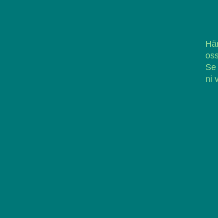
Här
oss
Se
ni 