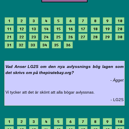
1
2
3
4
5
6
7
8
9
10
11
12
13
14
15
16
17
18
19
20
21
22
23
24
25
26
27
28
29
30
31
32
33
34
35
36
Vad Anser LG2S om den nya avlyssnings bög lagen som
det skrivs om på thepiratebay.org?
- Ägget
Vi tycker att det är skönt att alla bögar avlyssnas.
- LG2S
1
2
3
4
5
6
7
8
9
10