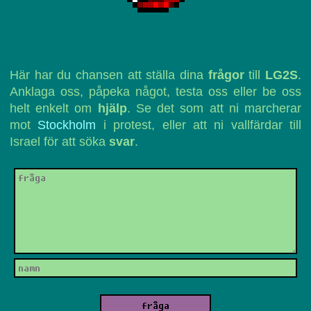
Här har du chansen att ställa dina
frågor
till
LG2S
.
Anklaga oss, påpeka något, testa oss eller be oss
helt enkelt om
hjälp
. Se det som att ni marcherar
mot
Stockholm
i protest, eller att ni vallfärdar till
Israel för att söka
svar
.