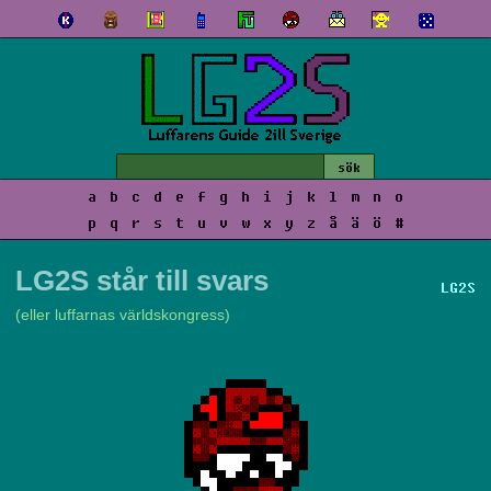
a
b
c
d
e
f
g
h
i
j
k
l
m
n
o
p
q
r
s
t
u
v
w
x
y
z
å
ä
ö
#
LG2S står till svars
LG2S
(eller luffarnas världskongress)