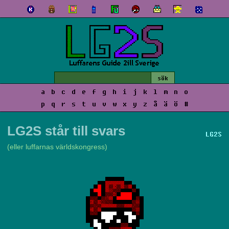
a
b
c
d
e
f
g
h
i
j
k
l
m
n
o
p
q
r
s
t
u
v
w
x
y
z
å
ä
ö
#
LG2S står till svars
LG2S
(eller luffarnas världskongress)