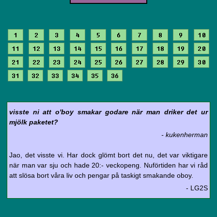
1
2
3
4
5
6
7
8
9
10
11
12
13
14
15
16
17
18
19
20
21
22
23
24
25
26
27
28
29
30
31
32
33
34
35
36
visste ni att o'boy smakar godare när man driker det ur
mjölk paketet?
- kukenherman
Jao, det visste vi. Har dock glömt bort det nu, det var viktigare
när man var sju och hade 20:- veckopeng. Nuförtiden har vi råd
att slösa bort våra liv och pengar på taskigt smakande oboy.
- LG2S