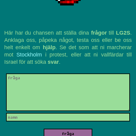
Här har du chansen att ställa dina
frågor
till
LG2S
.
Anklaga oss, påpeka något, testa oss eller be oss
helt enkelt om
hjälp
. Se det som att ni marcherar
mot
Stockholm
i protest, eller att ni vallfärdar till
Israel för att söka
svar
.