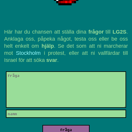
Här har du chansen att ställa dina
frågor
till
LG2S
.
Anklaga oss, påpeka något, testa oss eller be oss
helt enkelt om
hjälp
. Se det som att ni marcherar
mot
Stockholm
i protest, eller att ni vallfärdar till
Israel för att söka
svar
.