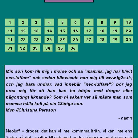
1
2
3
4
5
6
7
8
9
10
11
12
13
14
15
16
17
18
19
20
21
22
23
24
25
26
27
28
29
30
31
32
33
34
35
36
Min son kom till mig i morse och sa "mamma, jag har blivit
neo-luffare" och sedan hänvisade han mig till www.lg2s.tk,
och jag bara undrar, vad innebär "neo-luffare"? bör jag
oroa mig för att han kan ha börjat med droger eller
någontingt liknande? Som ni säkert vet så måste man som
mamma hålla koll på sin 13åriga son.
Mvh //Christina Persson
- namn
Neoluff = droger, det kan vi inte kommma ifrån. vi kan inte ens
ändra på det. vi sitter till och med under påverkan av droger och