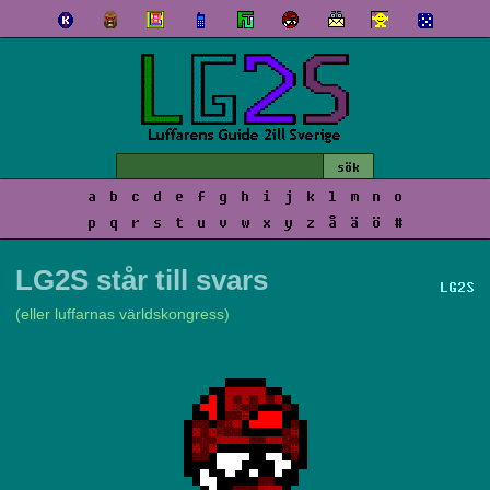
a
b
c
d
e
f
g
h
i
j
k
l
m
n
o
p
q
r
s
t
u
v
w
x
y
z
å
ä
ö
#
LG2S står till svars
LG2S
(eller luffarnas världskongress)