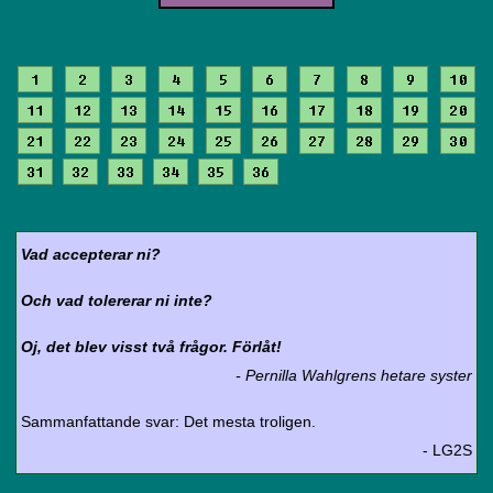
1
2
3
4
5
6
7
8
9
10
11
12
13
14
15
16
17
18
19
20
21
22
23
24
25
26
27
28
29
30
31
32
33
34
35
36
Vad accepterar ni?
Och vad tolererar ni inte?
Oj, det blev visst två frågor. Förlåt!
- Pernilla Wahlgrens hetare syster
Sammanfattande svar: Det mesta troligen.
- LG2S