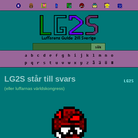
a
b
c
d
e
f
g
h
i
j
k
l
m
n
o
p
q
r
s
t
u
v
w
x
y
z
å
ä
ö
#
LG2S står till svars
LG2S
(eller luffarnas världskongress)