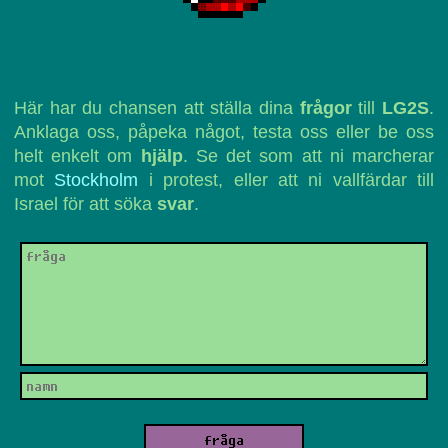
Här har du chansen att ställa dina
frågor
till
LG2S
.
Anklaga oss, påpeka något, testa oss eller be oss
helt enkelt om
hjälp
. Se det som att ni marcherar
mot
Stockholm
i protest, eller att ni vallfärdar till
Israel för att söka
svar
.