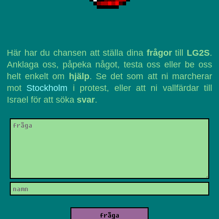
Här har du chansen att ställa dina
frågor
till
LG2S
.
Anklaga oss, påpeka något, testa oss eller be oss
helt enkelt om
hjälp
. Se det som att ni marcherar
mot
Stockholm
i protest, eller att ni vallfärdar till
Israel för att söka
svar
.