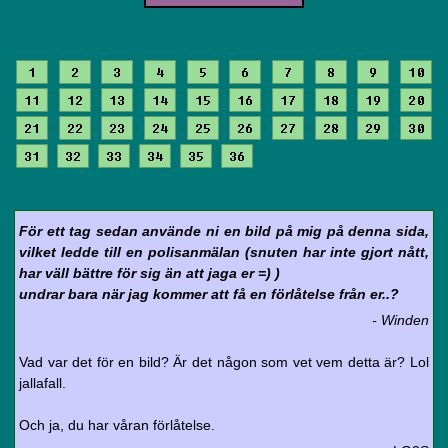
1
2
3
4
5
6
7
8
9
10
11
12
13
14
15
16
17
18
19
20
21
22
23
24
25
26
27
28
29
30
31
32
33
34
35
36
För ett tag sedan använde ni en bild på mig på denna sida,
vilket ledde till en polisanmälan (snuten har inte gjort nått,
har väll bättre för sig än att jaga er =) )
undrar bara när jag kommer att få en förlåtelse från er..?
- Winden
Vad var det för en bild? Är det någon som vet vem detta är? Lol
jallafall.
Och ja, du har våran förlåtelse.