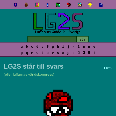
a
b
c
d
e
f
g
h
i
j
k
l
m
n
o
p
q
r
s
t
u
v
w
x
y
z
å
ä
ö
#
LG2S står till svars
LG2S
(eller luffarnas världskongress)