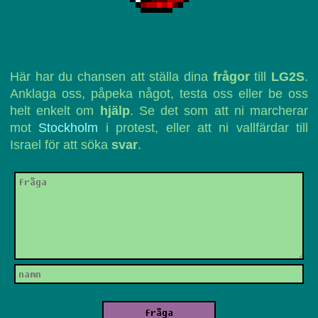
Här har du chansen att ställa dina
frågor
till
LG2S
.
Anklaga oss, påpeka något, testa oss eller be oss
helt enkelt om
hjälp
. Se det som att ni marcherar
mot
Stockholm
i protest, eller att ni vallfärdar till
Israel för att söka
svar
.