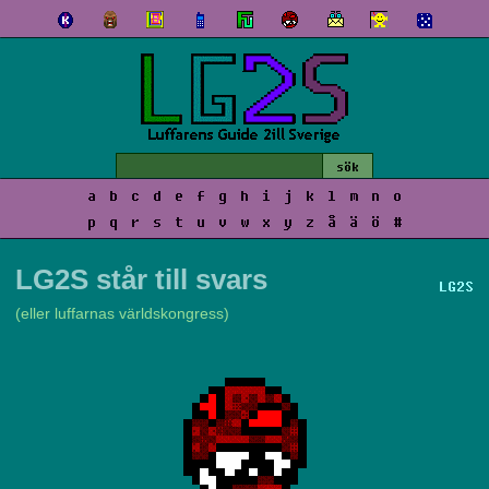
a
b
c
d
e
f
g
h
i
j
k
l
m
n
o
p
q
r
s
t
u
v
w
x
y
z
å
ä
ö
#
LG2S står till svars
LG2S
(eller luffarnas världskongress)