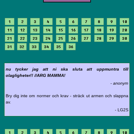
1
2
3
4
5
6
7
8
9
10
11
12
13
14
15
16
17
18
19
20
21
22
23
24
25
26
27
28
29
30
31
32
33
34
35
36
nu tycker jag att ni ska sluta att uppmuntra till
olagligheter!! //ARG MAMMA!
- anonym
Bry dig inte om normer och krav - sträck ut armen och slappna
av.
- LG2S
1
2
3
4
5
6
7
8
9
10