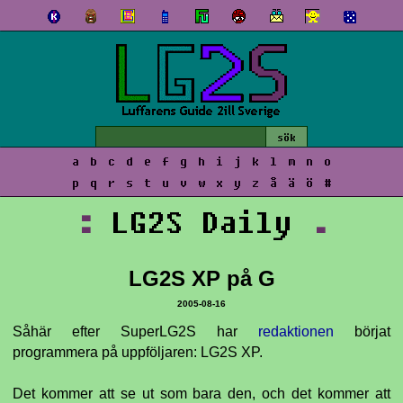
a
b
c
d
e
f
g
h
i
j
k
l
m
n
o
p
q
r
s
t
u
v
w
x
y
z
å
ä
ö
#
:
LG2S Daily
.
LG2S XP på G
2005-08-16
Såhär efter SuperLG2S har
redaktionen
börjat
programmera på uppföljaren: LG2S XP.
Det kommer att se ut som bara den, och det kommer att