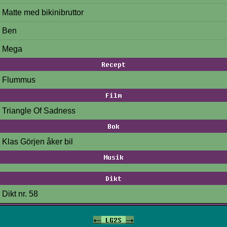
Matte med bikinibruttor
Ben
Mega
Recept
Flummus
Film
Triangle Of Sadness
Bok
Klas Görjen åker bil
Musik
Dikt
Dikt nr. 58
<-
LG2S
->